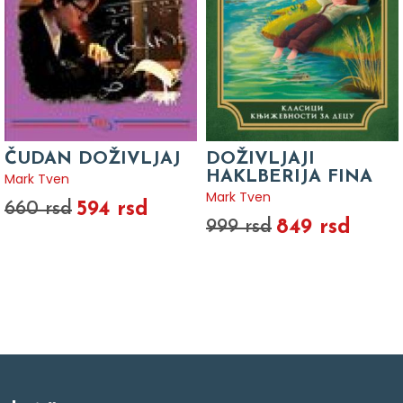
ČUDAN DOŽIVLJAJ
DOŽIVLJAJI
HAKLBERIJA FINA
Mark Tven
Mark Tven
594 rsd
660 rsd
849 rsd
999 rsd