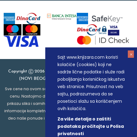
Sajt www.knjizara.com koristi
kolačiće (cookies) koji ne
sadrže lične podatke i služe radi
Copyright
2026 Knjizara.com - MAKART DOO BEOGRAD
poboljšanja korisničkog iskustva
(NOVI BEOGRAD), PIB: 105184104, MB: 20337524
veb stranice. Prisutnost na veb
Sve cene na ovom sajtu iskazane su u dinarima. PDV je uračunat u
sajtu, podrazumeva da se
cenu. Nastojimo da budemo što precizniji u opisu proizvoda,
posetioci slažu sa korišćenjem
prikazu slika i samih cena, ali ne možemo garantovati da su sve
ovih kolačića.
informacije kompletne i bez grešaka. Svi artikli prikazani na sajtu su
deo naše ponude i ne podrazumeva da su dostupni u svakom
Za više detalja o zaštiti
trenutku.
podataka pročitajte u Polisa
privatnosti