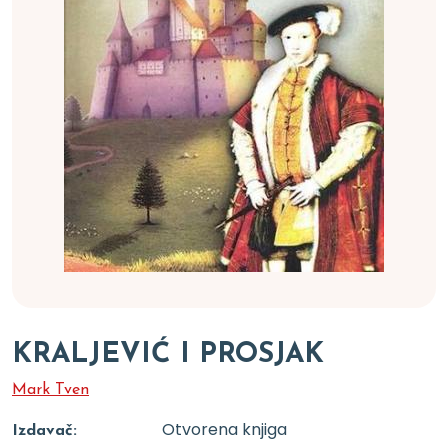
KRALJEVIĆ I PROSJAK
Mark Tven
Otvorena knjiga
Izdavač: