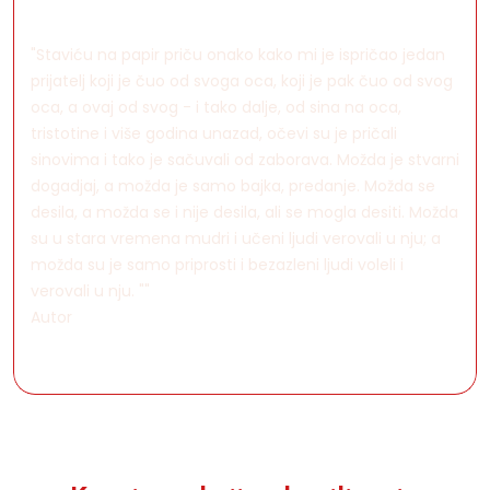
"Staviću na papir priču onako kako mi je ispričao jedan
prijatelj koji je čuo od svoga oca, koji je pak čuo od svog
oca, a ovaj od svog - i tako dalje, od sina na oca,
tristotine i više godina unazad, očevi su je pričali
sinovima i tako je sačuvali od zaborava. Možda je stvarni
dogadjaj, a možda je samo bajka, predanje. Možda se
desila, a možda se i nije desila, ali se mogla desiti. Možda
su u stara vremena mudri i učeni ljudi verovali u nju; a
možda su je samo priprosti i bezazleni ljudi voleli i
verovali u nju. ""
Autor