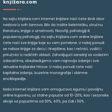
knjižara.com
Na sajtu Knjižara.com internet knjižare naći ćete širok izbor
naslova iz svih žanrova. Bilo da tražite beletristiku, stručnu
literaturu, knjige o umetnosti, filozofiji, psihologiji ili
popularnoj psihologiji, na sajtu Knjižara.com online knjižare
ćete naći sve knjige koje su vam potrebne. U našoj ponudi
se nalaze knjige za decu i tinejdžere, kao i rečnici, vodiči i
priručnici iz različitih oblasti. Zahvaljujući saradnji sa vodećim
izdavačima, obezbeđujemo vam najnovija izdanja i sve
aktuelne knjižarske hitove. U našoj ponudi ćete naći
kapitalna izdanja, izuzetne monografije i obimne
enciklopedije.
Naša internet knjižara vam omogućava sigurnu i povoljnu
online kupovinu, uz stalne popuste od 10-20%, kao i sezonske
akcije sa popustima od 30%, 40%, pa čak i 50%.