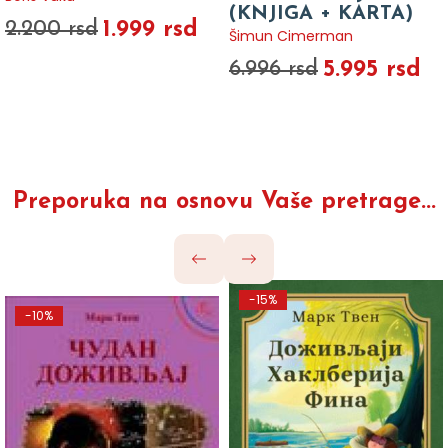
(KNJIGA + KARTA)
1.999 rsd
2.200 rsd
Šimun Cimerman
5.995 rsd
6.996 rsd
Preporuka na osnovu Vaše pretrage...
-15%
-10%