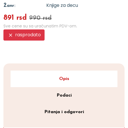
Knjige za decu
Žanr:
891 rsd
990 rsd
Sve cene su sa uračunatim PDV-om.
rasprodato
Opis
Podaci
Pitanja i odgovori