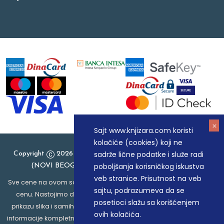
Sajt www.knjizara.com koristi
kolačiće (cookies) koji ne
sadrže lične podatke i služe radi
Copyright
2026 Knjizara.com - MAKART DOO BEOGRAD
poboljšanja korisničkog iskustva
(NOVI BEOGRAD), PIB: 105184104, MB: 20337524
veb stranice. Prisutnost na veb
Sve cene na ovom sajtu iskazane su u dinarima. PDV je uračunat u
sajtu, podrazumeva da se
cenu. Nastojimo da budemo što precizniji u opisu proizvoda,
posetioci slažu sa korišćenjem
prikazu slika i samih cena, ali ne možemo garantovati da su sve
ovih kolačića.
informacije kompletne i bez grešaka. Svi artikli prikazani na sajtu su