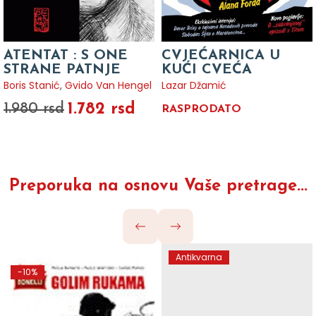
ATENTAT : S ONE
CVJEĆARNICA U
STRANE PATNJE
KUĆI CVEĆA
Boris Stanić
,
Gvido Van Hengel
Lazar Džamić
1.782 rsd
1.980 rsd
RASPRODATO
Preporuka na osnovu Vaše pretrage...
Antikvarna
-10%