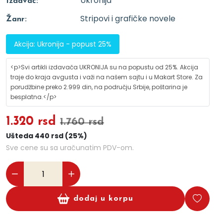
Ukronija
Izdavač:
Stripovi i grafičke novele
Žanr:
Akcija: Ukronija - popust 25%
<p>Svi artikli izdavača UKRONIJA su na popustu od 25%. Akcija
traje do kraja avgusta i važi na našem sajtu i u Makart Store. Za
porudžbine preko 2.999 din, na području Srbije, poštarina je
besplatna.</p>
1.320 rsd
1.760 rsd
Ušteda 440 rsd (25%)
Sve cene su sa uračunatim PDV-om.
dodaj u korpu