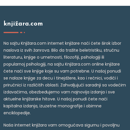
knjižara.com
Na sajtu Knjižara.com internet knjižare naći ćete širok izbor
naslova iz svih žanrova. Bilo da tražite beletristiku, stručnu
literaturu, knjige o umetnosti, filozofiji, psihologiji ili
popularnoj psihologiji, na sajtu Knjižara.com online knjižare
ćete naći sve knjige koje su vam potrebne. U našoj ponudi
se nalaze knjige za decu i tinejdžere, kao i rečnici, vodiči i
priručnici iz različitih oblasti. Zahvaljujući saradnji sa vodećim
izdavačima, obezbeđujemo vam najnovija izdanja i sve
aktuelne knjižarske hitove. U našoj ponudi ćete naći
kapitalna izdanja, izuzetne monografije i obimne
enciklopedije.
Naša internet knjižara vam omogućava sigurnu i povoljnu