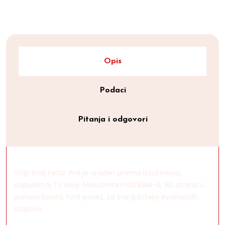
Opis
Podaci
Pitanja i odgovori
Strip Kralj Petar Prvi je urađen prema istoimenoj,
popularnoj TV seriji. Maestralan rad BAM-a, 80 strana u
punom koloru, tvrd povez, za sve ljubitelje kvalitetnih
stripova.