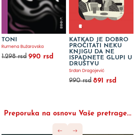
TONI
KATKAD JE DOBRO
PROČITATI NEKU
Rumena Bužarovska
KNJIGU DA NE
990 rsd
1.298 rsd
ISPADNETE GLUPI U
DRUŠTVU
Srđan Dragojević
891 rsd
990 rsd
Preporuka na osnovu Vaše pretrage...