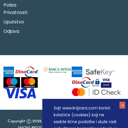
Polisa
Privatnosti
Uputstvo
Odjava
Sajt www.knjizara.com koristi
kolačiće (cookies) koji ne
sadrže lične podatke i služe radi
Copyright
2026 Knjizara.com - MAKART DOO BEOGRAD