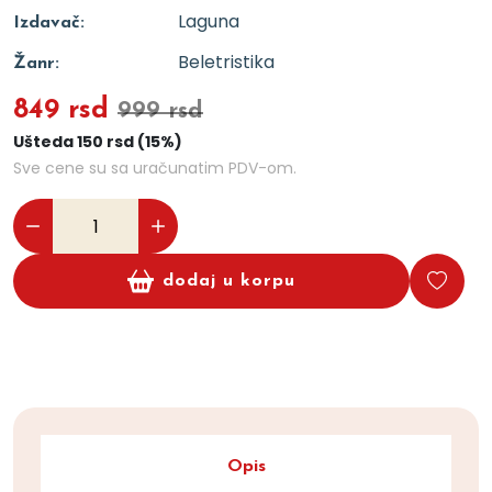
Laguna
Izdavač:
Beletristika
Žanr:
849 rsd
999 rsd
Ušteda 150 rsd (15%)
Sve cene su sa uračunatim PDV-om.
dodaj u korpu
Opis