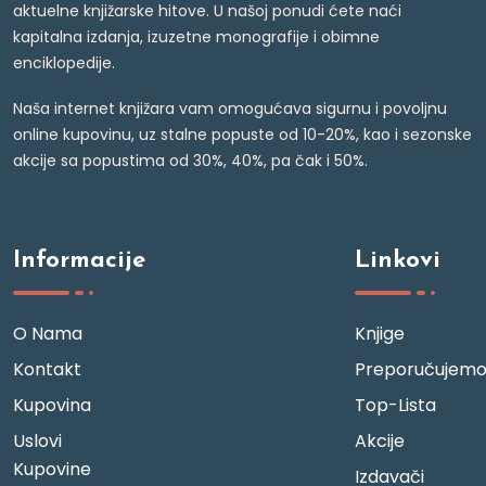
aktuelne knjižarske hitove. U našoj ponudi ćete naći
kapitalna izdanja, izuzetne monografije i obimne
enciklopedije.
Naša internet knjižara vam omogućava sigurnu i povoljnu
online kupovinu, uz stalne popuste od 10-20%, kao i sezonske
akcije sa popustima od 30%, 40%, pa čak i 50%.
Informacije
Linkovi
O Nama
Knjige
Kontakt
Preporučujem
Kupovina
Top-Lista
Uslovi
Akcije
Kupovine
Izdavači