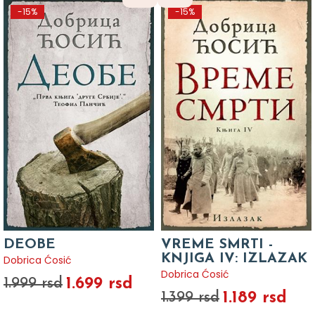
-15%
-15%
DEOBE
VREME SMRTI -
KNJIGA IV: IZLAZAK
Dobrica Ćosić
Dobrica Ćosić
1.699 rsd
1.999 rsd
1.189 rsd
1.399 rsd