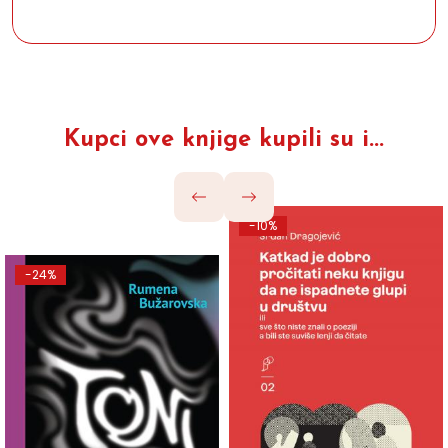
Kupci ove knjige kupili su i...
-10%
-24%