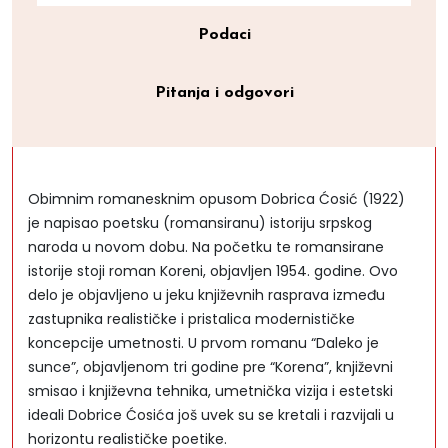
Podaci
Pitanja i odgovori
Obimnim romanesknim opusom Dobrica Ćosić (1922)
je napisao poetsku (romansiranu) istoriju srpskog
naroda u novom dobu. Na početku te romansirane
istorije stoji roman Koreni, objavljen 1954. godine. Ovo
delo je objavljeno u jeku književnih rasprava između
zastupnika realističke i pristalica modernističke
koncepcije umetnosti. U prvom romanu “Daleko je
sunce”, objavljenom tri godine pre “Korena”, književni
smisao i književna tehnika, umetnička vizija i estetski
ideali Dobrice Ćosića još uvek su se kretali i razvijali u
horizontu realističke poetike.