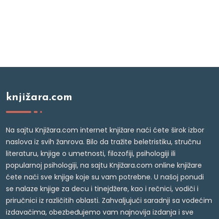
knjižara.com
Na sajtu Knjižara.com internet knjižare naći ćete širok izbor
naslova iz svih žanrova. Bilo da tražite beletristiku, stručnu
literaturu, knjige o umetnosti, filozofiji, psihologiji ili
popularnoj psihologiji, na sajtu Knjižara.com online knjižare
ćete naći sve knjige koje su vam potrebne. U našoj ponudi
se nalaze knjige za decu i tinejdžere, kao i rečnici, vodiči i
priručnici iz različitih oblasti. Zahvaljujući saradnji sa vodećim
izdavačima, obezbeđujemo vam najnovija izdanja i sve