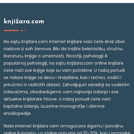
knjižara.com
Na sajtu Knjižara.com internet knjižare naći ćete širok izbor
naslova iz svih žanrova. Bilo da tražite beletristiku, stručnu
literaturu, knjige o umetnosti, filozofiji, psihologiji ili
popularnoj psihologiji, na sajtu Knjižara.com online knjižare
ćete naći sve knjige koje su vam potrebne. U našoj ponudi
se nalaze knjige za decu i tinejdžere, kao i rečnici, vodiči i
priručnici iz različitih oblasti. Zahvaljujući saradnji sa vodećim
izdavačima, obezbeđujemo vam najnovija izdanja i sve
aktuelne knjižarske hitove. U našoj ponudi ćete naći
kapitalna izdanja, izuzetne monografije i obimne
enciklopedije.
Naša internet knjižara vam omogućava sigurnu i povoljnu
online kupovinu, uz stalne popuste od 10-20%, kao i sezonske