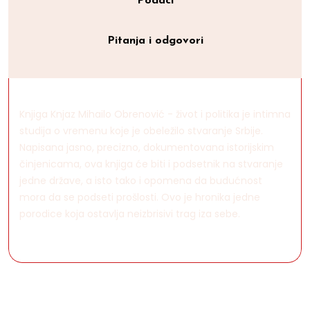
Podaci
Pitanja i odgovori
Knjiga Knjaz Mihailo Obrenović - život i politika je intimna
studija o vremenu koje je obeležilo stvaranje Srbije.
Napisana jasno, precizno, dokumentovana istorijskim
činjenicama, ova knjiga će biti i podsetnik na stvaranje
jedne države, a isto tako i opomena da budućnost
mora da se podseti prošlosti. Ovo je hronika jedne
porodice koja ostavlja neizbrisivi trag iza sebe.