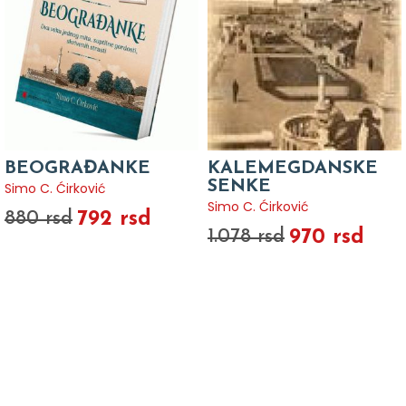
BEOGRAĐANKE
KALEMEGDANSKE
SENKE
Simo C. Ćirković
Simo C. Ćirković
792 rsd
880 rsd
970 rsd
1.078 rsd