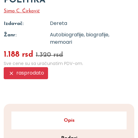
POLITIKA
Simo C. Ćirković
Dereta
Izdavač:
Autobiografije, biografije,
Žanr:
memoari
1.188 rsd
1.320 rsd
Sve cene su sa uračunatim PDV-om.
rasprodato
Opis