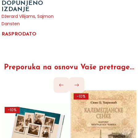
DOPUNJENO
IZDANJE
Džerard Vilijams
,
Sajmon
Dansten
RASPRODATO
Preporuka na osnovu Vaše pretrage...
-10%
-10%