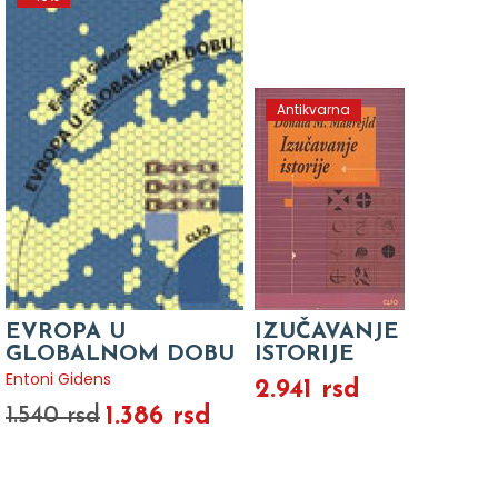
Antikvarna
EVROPA U
IZUČAVANJE
GLOBALNOM DOBU
ISTORIJE
Entoni Gidens
2.941 rsd
1.386 rsd
1.540 rsd