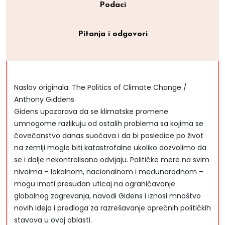
Podaci
Pitanja i odgovori
Naslov originala: The Politics of Climate Change /
Anthony Giddens
Gidens upozorava da se klimatske promene
umnogome razlikuju od ostalih problema sa kojima se
čovečanstvo danas suočava i da bi posledice po život
na zemlji mogle biti katastrofalne ukoliko dozvolimo da
se i dalje nekontrolisano odvijaju. Političke mere na svim
nivoima – lokalnom, nacionalnom i međunarodnom –
mogu imati presudan uticaj na ograničavanje
globalnog zagrevanja, navodi Gidens i iznosi mnoštvo
novih ideja i predloga za razrešavanje oprečnih političkih
stavova u ovoj oblasti.