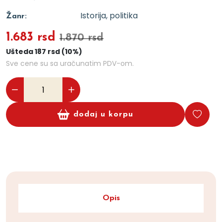
Istorija, politika
Žanr:
1.683 rsd
1.870 rsd
Ušteda 187 rsd (10%)
Sve cene su sa uračunatim PDV-om.
dodaj u korpu
Opis