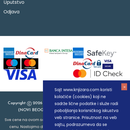
Uputstvo
Odjava
Sajt www.knjizara.com koristi
kolačiće (cookies) koji ne
sadrže lične podatke i služe radi
Copyright
2026 Knjizara.com - MAKART DOO BEOGRAD
poboljšanja korisničkog iskustva
(NOVI BEOGRAD), PIB: 105184104, MB: 20337524
veb stranice. Prisutnost na veb
Sve cene na ovom sajtu iskazane su u dinarima. PDV je uračunat u
sajtu, podrazumeva da se
cenu. Nastojimo da budemo što precizniji u opisu proizvoda,