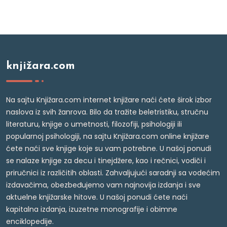
knjižara.com
Na sajtu Knjižara.com internet knjižare naći ćete širok izbor
naslova iz svih žanrova. Bilo da tražite beletristiku, stručnu
literaturu, knjige o umetnosti, filozofiji, psihologiji ili
popularnoj psihologiji, na sajtu Knjižara.com online knjižare
ćete naći sve knjige koje su vam potrebne. U našoj ponudi
se nalaze knjige za decu i tinejdžere, kao i rečnici, vodiči i
priručnici iz različitih oblasti. Zahvaljujući saradnji sa vodećim
izdavačima, obezbeđujemo vam najnovija izdanja i sve
aktuelne knjižarske hitove. U našoj ponudi ćete naći
kapitalna izdanja, izuzetne monografije i obimne
enciklopedije.