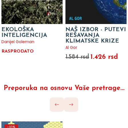
EKOLOŠKA
NAŠ IZBOR - PUTEVI
INTELIGENCIJA
REŠAVANJA
KLIMATSKE KRIZE
Danijel Goleman
Al Gor
RASPRODATO
1.426 rsd
1.584 rsd
Preporuka na osnovu Vaše pretrage...
-10%