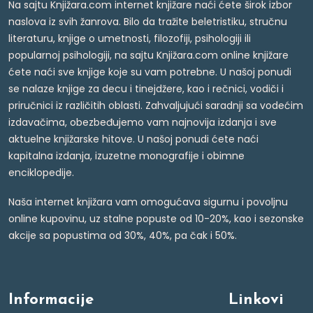
Na sajtu Knjižara.com internet knjižare naći ćete širok izbor
naslova iz svih žanrova. Bilo da tražite beletristiku, stručnu
literaturu, knjige o umetnosti, filozofiji, psihologiji ili
popularnoj psihologiji, na sajtu Knjižara.com online knjižare
ćete naći sve knjige koje su vam potrebne. U našoj ponudi
se nalaze knjige za decu i tinejdžere, kao i rečnici, vodiči i
priručnici iz različitih oblasti. Zahvaljujući saradnji sa vodećim
izdavačima, obezbeđujemo vam najnovija izdanja i sve
aktuelne knjižarske hitove. U našoj ponudi ćete naći
kapitalna izdanja, izuzetne monografije i obimne
enciklopedije.
Naša internet knjižara vam omogućava sigurnu i povoljnu
online kupovinu, uz stalne popuste od 10-20%, kao i sezonske
akcije sa popustima od 30%, 40%, pa čak i 50%.
Informacije
Linkovi