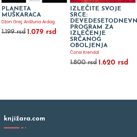
PLANETA
IZLEČITE SVOJE
MUŠKARACA
SRCE:
DEVEDESETODNEVN
Džon Grej
,
Ardžuna Ardag
PROGRAM ZA
1.079 rsd
1.199 rsd
IZLEČENJE
SRČANOG
OBOLJENJA
Čonsi Krendal
1.620 rsd
1.800 rsd
knjižara.com