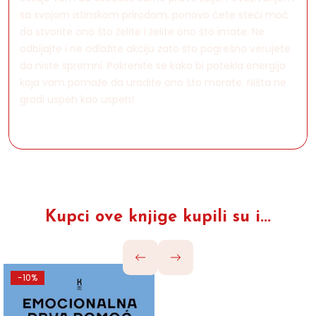
sa svojom istinskom prirodom, ponovo ćete steći moć
da stvorite ono što želite i želite ono što imate. Ne
odbijajte i ne odlažite akciju zato što pogrešno verujete
da niste spremni. Pokrenite se kako bi potekla energija
koja vam pomaže da uradite ono što morate. Ništa ne
gradi uspeh kao uspeh!
Kupci ove knjige kupili su i...
-10%