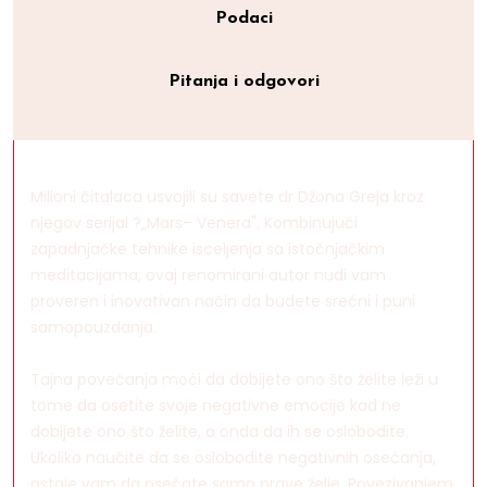
Podaci
Pitanja i odgovori
Milioni čitalaca usvojili su savete dr Džona Greja kroz
njegov serijal ?„Mars– Venera". Kombinujući
zapadnjačke tehnike isceljenja sa istočnjačkim
meditacijama, ovaj renomirani autor nudi vam
proveren i inovativan način da budete srećni i puni
samopouzdanja.
Tajna povećanja moći da dobijete ono što želite leži u
tome da osetite svoje negativne emocije kad ne
dobijete ono što želite, a onda da ih se oslobodite.
Ukoliko naučite da se oslobodite negativnih osećanja,
ostaje vam da osećate samo prave želje. Povezivanjem