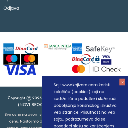
Odjava
Sajt www.knjizara.com koristi
kolačiće (cookies) koji ne
sadrže lične podatke i služe radi
Copyright
2026 Knjizara.com - MAKART DOO BEOGRAD
poboljšanja korisničkog iskustva
(NOVI BEOGRAD), PIB: 105184104, MB: 20337524
veb stranice. Prisutnost na veb
Sve cene na ovom sajtu iskazane su u dinarima. PDV je uračunat u
sajtu, podrazumeva da se
cenu. Nastojimo da budemo što precizniji u opisu proizvoda,
posetioci slažu sa korišćenjem