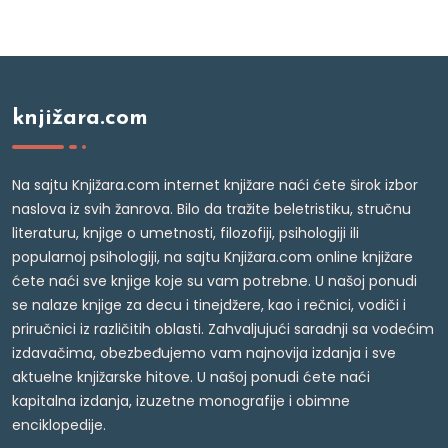
knjižara.com
Na sajtu Knjižara.com internet knjižare naći ćete širok izbor
naslova iz svih žanrova. Bilo da tražite beletristiku, stručnu
literaturu, knjige o umetnosti, filozofiji, psihologiji ili
popularnoj psihologiji, na sajtu Knjižara.com online knjižare
ćete naći sve knjige koje su vam potrebne. U našoj ponudi
se nalaze knjige za decu i tinejdžere, kao i rečnici, vodiči i
priručnici iz različitih oblasti. Zahvaljujući saradnji sa vodećim
izdavačima, obezbeđujemo vam najnovija izdanja i sve
aktuelne knjižarske hitove. U našoj ponudi ćete naći
kapitalna izdanja, izuzetne monografije i obimne
enciklopedije.