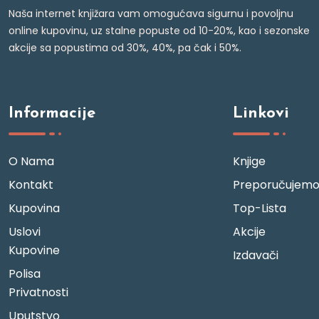
Naša internet knjižara vam omogućava sigurnu i povoljnu
online kupovinu, uz stalne popuste od 10-20%, kao i sezonske
akcije sa popustima od 30%, 40%, pa čak i 50%.
Informacije
Linkovi
O Nama
Knjige
Kontakt
Preporučujem
Kupovina
Top-Lista
Uslovi
Akcije
Kupovine
Izdavači
Polisa
Privatnosti
Uputstvo