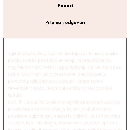
Podaci
Pitanja i odgovori
Zajednička tačka u kojoj se ukrštaju savremeno srpsko,
poljsko i češko pesništvo je težnja ka prevazilaženju
fragmentarnosti sveta i uspostavljanju celine, bilo da se
radi o kulturnom jedinstvu Evrope, prevazilaženju
političkih podela između Zapada i Istoka, samih
slovenskih naroda, ili romantičarskoj sintezi prirode i
kulture.
Prof. dr Gorana Raičević Monografija Ka osmehu Evrope
je celovita, analitička studija, kojom je obuhvaćeno
pesništvo najznačajnijih srpskih, poljskih i čeških pesnika
XX veka, kao i niz drugih, savremenih poetskih opusa, u