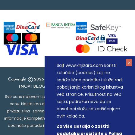
Sajt www.knjizara.com koristi
kolačiće (cookies) koji ne
sadrže lične podatke i služe radi
Copyright
2026 Knjizara.com - MAKART DOO BEOGRAD
poboljšanja korisničkog iskustva
(NOVI BEOGRAD), PIB: 105184104, MB: 20337524
veb stranice. Prisutnost na veb
Sve cene na ovom sajtu iskazane su u dinarima. PDV je uračunat u
sajtu, podrazumeva da se
cenu. Nastojimo da budemo što precizniji u opisu proizvoda,
posetioci slažu sa korišćenjem
prikazu slika i samih cena, ali ne možemo garantovati da su sve
ovih kolačića.
informacije kompletne i bez grešaka. Svi artikli prikazani na sajtu su
deo naše ponude i ne podrazumeva da su dostupni u svakom
Za više detalja o zaštiti
trenutku.
podataka pročitajte u Polisa