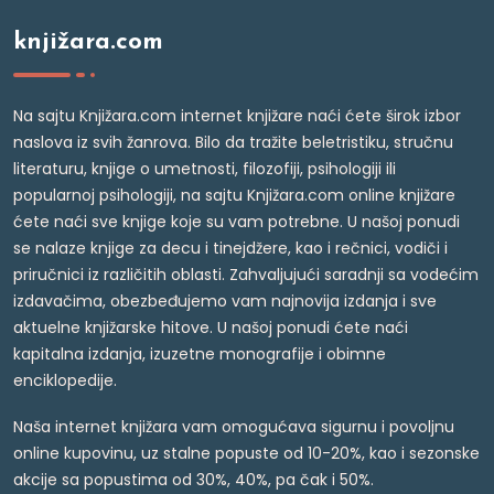
knjižara.com
Na sajtu Knjižara.com internet knjižare naći ćete širok izbor
naslova iz svih žanrova. Bilo da tražite beletristiku, stručnu
literaturu, knjige o umetnosti, filozofiji, psihologiji ili
popularnoj psihologiji, na sajtu Knjižara.com online knjižare
ćete naći sve knjige koje su vam potrebne. U našoj ponudi
se nalaze knjige za decu i tinejdžere, kao i rečnici, vodiči i
priručnici iz različitih oblasti. Zahvaljujući saradnji sa vodećim
izdavačima, obezbeđujemo vam najnovija izdanja i sve
aktuelne knjižarske hitove. U našoj ponudi ćete naći
kapitalna izdanja, izuzetne monografije i obimne
enciklopedije.
Naša internet knjižara vam omogućava sigurnu i povoljnu
online kupovinu, uz stalne popuste od 10-20%, kao i sezonske
akcije sa popustima od 30%, 40%, pa čak i 50%.