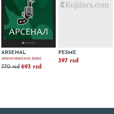
ARSENAL
PESME
Jelena Marićević Balać
397 rsd
693 rsd
770 rsd