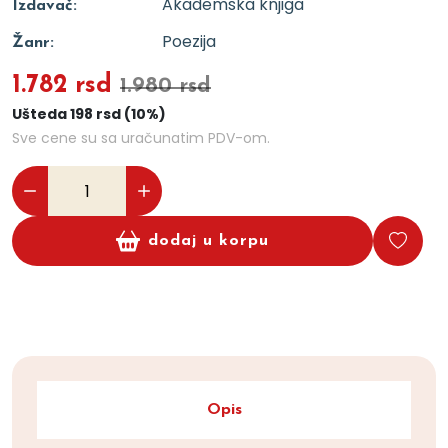
Akademska knjiga
Izdavač:
Poezija
Žanr:
1.782 rsd
1.980 rsd
Ušteda 198 rsd (10%)
Sve cene su sa uračunatim PDV-om.
dodaj u korpu
Opis