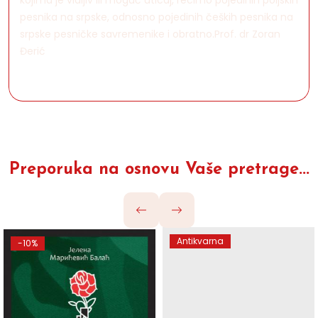
kojima je vidljiv ili moguć uticaj, recimo pojedinih poljskih
pesnika na srpske, odnosno pojedinih čeških pesnika na
srpske pesničke savremenike i obratno.Prof. dr Zoran
Đerić
Preporuka na osnovu Vaše pretrage...
Antikvarna
-10%