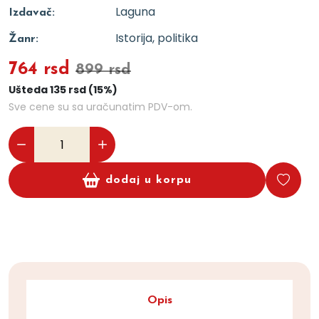
Laguna
Izdavač:
Istorija, politika
Žanr:
764 rsd
899 rsd
Ušteda 135 rsd (15%)
Sve cene su sa uračunatim PDV-om.
dodaj u korpu
Opis