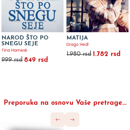
NAROD ŠTO PO
MATIJA
SNEGU SEJE
Drago Hedl
Tina Harnesk
1.782 rsd
1.980 rsd
849 rsd
999 rsd
Preporuka na osnovu Vaše pretrage...