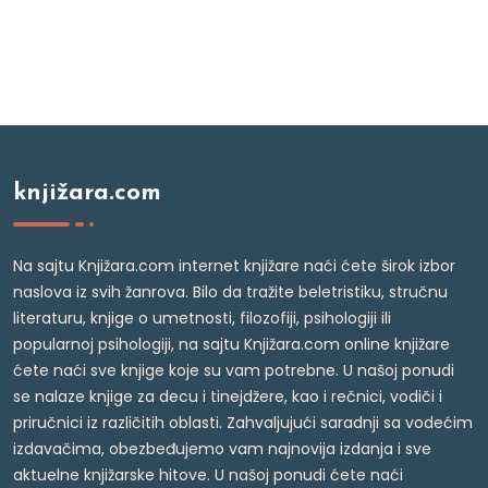
knjižara.com
Na sajtu Knjižara.com internet knjižare naći ćete širok izbor
naslova iz svih žanrova. Bilo da tražite beletristiku, stručnu
literaturu, knjige o umetnosti, filozofiji, psihologiji ili
popularnoj psihologiji, na sajtu Knjižara.com online knjižare
ćete naći sve knjige koje su vam potrebne. U našoj ponudi
se nalaze knjige za decu i tinejdžere, kao i rečnici, vodiči i
priručnici iz različitih oblasti. Zahvaljujući saradnji sa vodećim
izdavačima, obezbeđujemo vam najnovija izdanja i sve
aktuelne knjižarske hitove. U našoj ponudi ćete naći