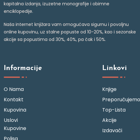
kapitalna izdanja, izuzetne monografije i obimne
enciklopedije.
Naša internet knjižara vam omogućava sigurnu i povoljnu
online kupovinu, uz stalne popuste od 10-20%, kao i sezonske
akcije sa popustima od 30%, 40%, pa čak i 50%.
Informacije
Linkovi
O Nama
Knjige
Kontakt
Preporučujem
Kupovina
Top-Lista
Uslovi
Akcije
Kupovine
Izdavači
Polisa