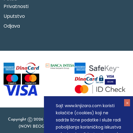
Privatnosti
Uputstvo
Odjava
Sajt www.knjizara.com koristi
kolačiće (cookies) koji ne
sadrže lične podatke i služe radi
Copyright
2026 Knjizara.com - MAKART DOO BEOGRAD
poboljšanja korisničkog iskustva
(NOVI BEOGRAD), PIB: 105184104, MB: 20337524