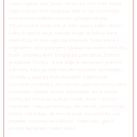
naslov izgleda ono „Draža i Ante“, pa smo Draži dodali
njegovo pravo ime Dragoljub. Niko to nije ni primetio
osim jednom prilikom pomalo uvređeni Sergej
Trifunović.Sve ostalo bilo je toliko dobro, toliko čitano i
toliko drugačije da je zaslužilo knjigu. Autori su sami
otkrili da su im ovo najličnije kolumne. Svaka kreće s
originalnim oslovljavanjem: Visokoprepodobni Petroviću,
Brate i prijatelju Ante, Dragoljube pobratime, Zaslužni
građanine Tomiću... A sve dalje je testament jednom
vremenu, kako ga vide nesuđeni profesor sociologije i
filozofije u srednjoj školi i nesuđeni organizator
pozorišnih predstava, što nam je u jednom tekstu otkrio
Draža.Kako izgleda njihovo dopisivanje, šta je za njih
humor, po čemu se razlikuju mediji „ovde“ i „tamo“ i
najvažnije – kako se razumeju Srbi i Hrvati, otkriće svaki
čitalac ove knjige... Mi smo to znali i pre početka ove
prepiske: razumeju se odlično!– Veljko Lalić, glavni
urednik Nedeljnika i Velikih priča