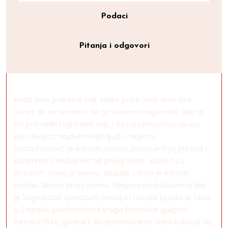
Podaci
Pitanja i odgovori
Kada smo pokretali sajt Velike priče, znali smo dve
stvari: da ne smemo da ga zovemo regionalni, iako je
on prvi veliki regionalni sajt, i da na njemu moraju da
pišu dvojica najduhovitijih ljudi u regionu.
Draža Petrović je odmah pristao, pošto je moj prijatelj i
kolumnista Nedeljnika od prvog broja. „Kako ću s
Antom?“, imao je tremu, doduše. I Ante je odmah
pristao. Ali nije imao tremu. Njegova prva kolumna bila
je Zagrebački sporazum četnika i ustaša (pošto je tada
u Zagrebu predstavljena knjiga Bosanska golgota
četnika 1945. godine). Na prelomu smo videli kako uz taj