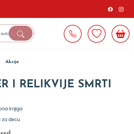
Akcije
R I RELIKVIJE SMRTI
na knjiga
e za decu
 rsd