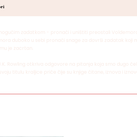
ri
ogućim zadatkom - pronaći i uništiti preostali Voldemoro
ora duboko u sebi pronaći snage za dovrši zadatak koji mu
 mu je zacrtan.
iji, J.K. Rowling otkriva odgovore na pitanja koja smo dugo
u titulu kraljice priče čije su knjige čitane, iznova i iznov