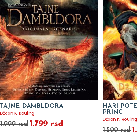
TAJNE DAMBLDORA
HARI POTE
PRINC
Džoan K. Rouling
Džoan K. Rouling
1.799 rsd
1.999 rsd
1
1.599 rsd