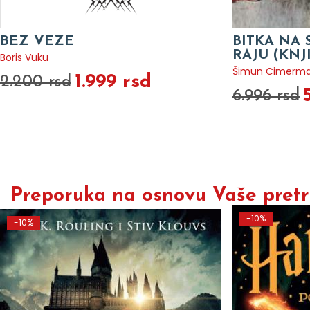
BEZ VEZE
BITKA NA 
RAJU (KNJ
Boris Vuku
Šimun Cimerm
1.999 rsd
2.200 rsd
6.996 rsd
Preporuka na osnovu Vaše pretra
-10%
-10%