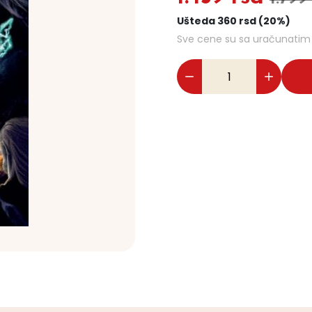
Ušteda 360 rsd (20%)
Sve cene su sa uračunati