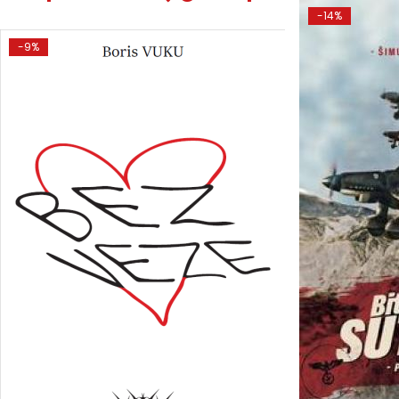
-14%
-9%