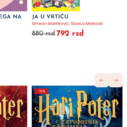
VEGA NA
JA U VRTIĆU
Simeon Marinković
,
Slavica Marković
792 rsd
880 rsd
-10%