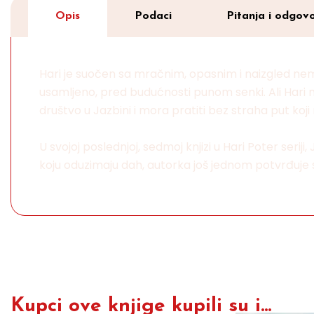
Opis
Podaci
Pitanja i odgovo
Hari je suočen sa mračnim, opasnim i naizgled nem
usamljeno, pred budućnosti punom senki. Ali Hari m
društvo u Jazbini i mora pratiti bez straha put koji
U svojoj poslednjoj, sedmoj knjizi u Hari Poter ser
koju oduzimaju dah, autorka još jednom potvrđuje svoj
Kupci ove knjige kupili su i...