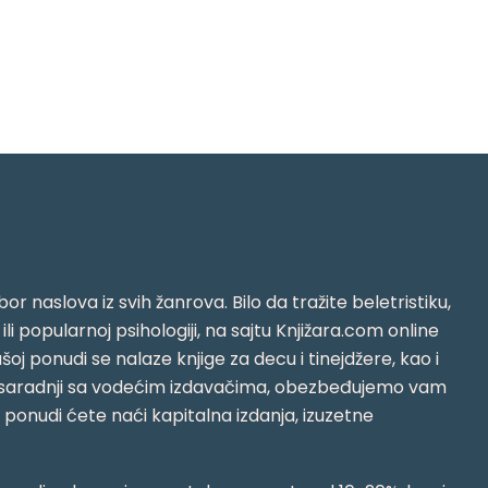
or naslova iz svih žanrova. Bilo da tražite beletristiku,
i ili popularnoj psihologiji, na sajtu Knjižara.com online
oj ponudi se nalaze knjige za decu i tinejdžere, kao i
jujući saradnji sa vodećim izdavačima, obezbeđujemo vam
j ponudi ćete naći kapitalna izdanja, izuzetne