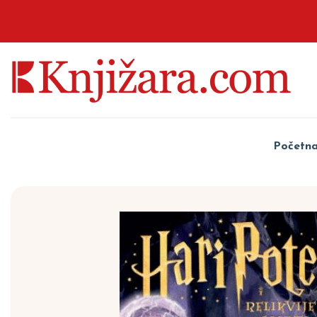
Početn