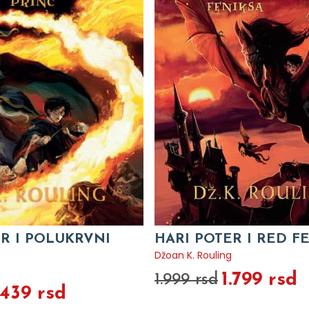
R I POLUKRVNI
HARI POTER I RED F
Džoan K. Rouling
1.799 rsd
1.999 rsd
.439 rsd