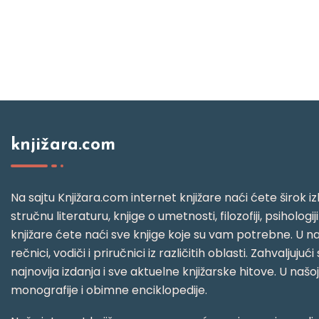
knjižara.com
Na sajtu Knjižara.com internet knjižare naći ćete širok izb
stručnu literaturu, knjige o umetnosti, filozofiji, psihologij
knjižare ćete naći sve knjige koje su vam potrebne. U naš
rečnici, vodiči i priručnici iz različitih oblasti. Zahval
najnovija izdanja i sve aktuelne knjižarske hitove. U našo
monografije i obimne enciklopedije.