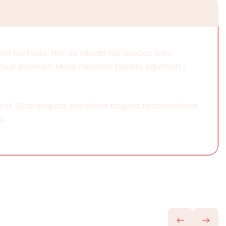
m horkruks. Hari se nikada nije osećao tako
 je poveren. Mora napustiti toplinu, sigurnost i
 čekali. Očaravajuća, narativno bogata za zaokretima
a.