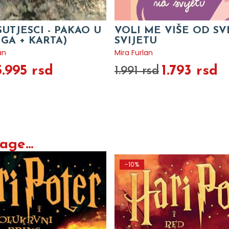
SUTJESCI - PAKAO U
VOLI ME VIŠE OD S
IGA + KARTA)
SVIJETU
an
Mira Furlan
5.995 rsd
1.793 rsd
1.991 rsd
ge...
-10%