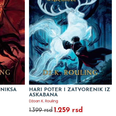
ENIKSA
HARI POTER I ZATVORENIK IZ
ASKABANA
Džoan K. Rouling
1.259 rsd
1.399 rsd