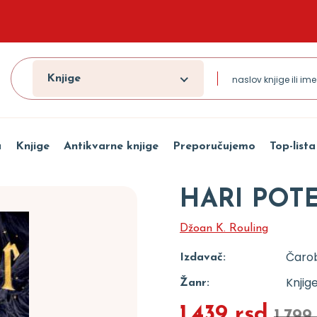
Knjige
a
Knjige
Antikvarne knjige
Preporučujemo
Top-lista
HARI POTE
Džoan K. Rouling
Čarob
Izdavač:
Knjig
Žanr:
1.439 rsd
1.799