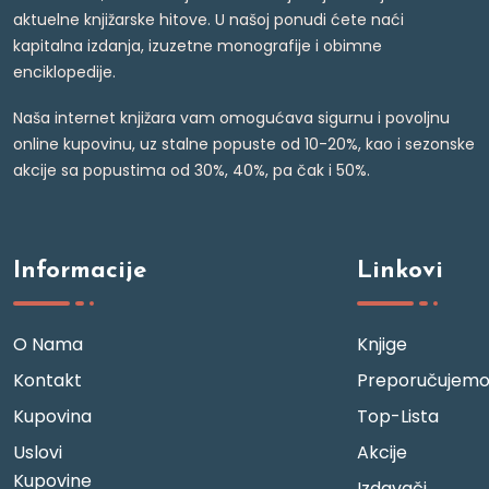
aktuelne knjižarske hitove. U našoj ponudi ćete naći
kapitalna izdanja, izuzetne monografije i obimne
enciklopedije.
Naša internet knjižara vam omogućava sigurnu i povoljnu
online kupovinu, uz stalne popuste od 10-20%, kao i sezonske
akcije sa popustima od 30%, 40%, pa čak i 50%.
Informacije
Linkovi
O Nama
Knjige
Kontakt
Preporučujem
Kupovina
Top-Lista
Uslovi
Akcije
Kupovine
Izdavači