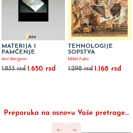
MATERIJA I
TEHNOLOGIJE
PAMĆENJE
SOPSTVA
Anri Bergson
Mišel Fuko
1.650 rsd
1.168 rsd
1.833 rsd
1.298 rsd
Preporuka na osnovu Vaše pretrage...