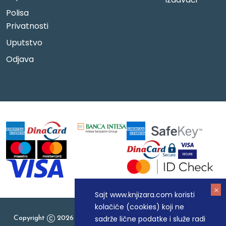
Polisa
Privatnosti
Uputstvo
Odjava
Sajt www.knjizara.com koristi
kolačiće (cookies) koji ne
sadrže lične podatke i služe radi
Copyright
2026 Knjizara.com - MAKART DOO BEOGRAD