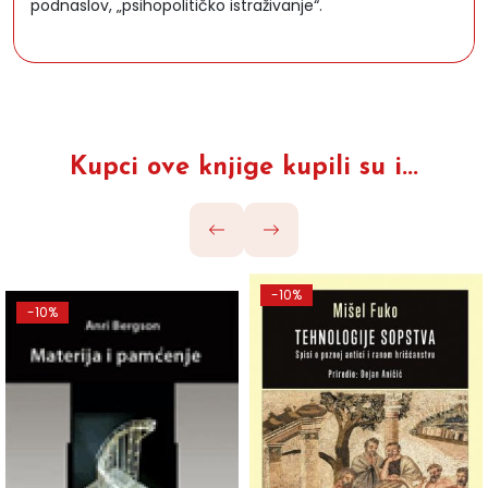
podnaslov, „psihopolitičko istraživanje“.
Kupci ove knjige kupili su i...
-10%
-10%