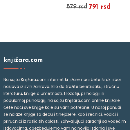
791 rsd
879 rsd
knjižara.com
Na sajtu Knjižara.com internet knjižare naći ćete širok izbor
naslova iz svih žanrova. Bilo da tražite beletristiku, stručnu
literaturu, knjige o umetnosti, filozofiji, psihologiji ili
popularnoj psihologiji, na sajtu Knjižara.com online knjižare
ćete naći sve knjige koje su vam potrebne. U našoj ponudi
se nalaze knjige za decu i tinejdžere, kao i rečnici, vodiči i
priručnici iz različitih oblasti. Zahvaljujući saradnji sa vodećim
izdavačima, obezbeđujemo vam najnovija izdanja i sve