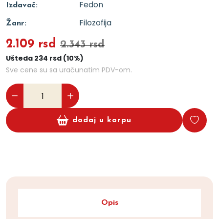
Fedon
Izdavač:
Filozofija
Žanr:
2.109 rsd
2.343 rsd
Ušteda 234 rsd (10%)
Sve cene su sa uračunatim PDV-om.
dodaj u korpu
Opis