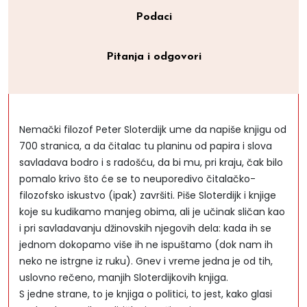
Podaci
Pitanja i odgovori
Nemački filozof Peter Sloterdijk ume da napiše knjigu od
700 stranica, a da čitalac tu planinu od papira i slova
savladava bodro i s radošću, da bi mu, pri kraju, čak bilo
pomalo krivo što će se to neuporedivo čitalačko-
filozofsko iskustvo (ipak) završiti. Piše Sloterdijk i knjige
koje su kudikamo manjeg obima, ali je učinak sličan kao
i pri savladavanju džinovskih njegovih dela: kada ih se
jednom dokopamo više ih ne ispuštamo (dok nam ih
neko ne istrgne iz ruku). Gnev i vreme jedna je od tih,
uslovno rečeno, manjih Sloterdijkovih knjiga.
S jedne strane, to je knjiga o politici, to jest, kako glasi