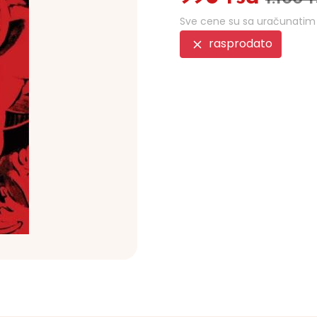
Sve cene su sa uračunati
rasprodato