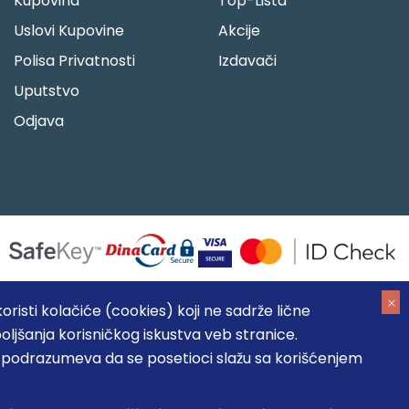
Kupovina
Top-Lista
Uslovi Kupovine
Akcije
Polisa Privatnosti
Izdavači
Uputstvo
Odjava
risti kolačiće (cookies) koji ne sadrže lične
oljšanja korisničkog iskustva veb stranice.
05184104, MB: 20337524
, podrazumeva da se posetioci slažu sa korišćenjem
, prikazu slika i samih cena, ali ne možemo garantovati da su
umeva da su dostupni u svakom trenutku.