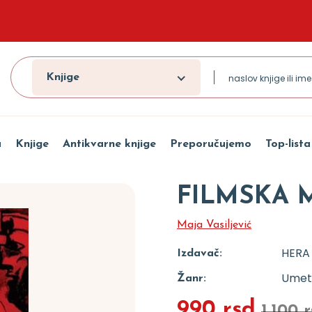
Knjige
a
Knjige
Antikvarne knjige
Preporučujemo
Top-lista
FILMSKA 
Maja Vasiljević
HERA
Izdavač:
Umetn
Žanr:
990 rsd
1.100 