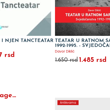
 I NJEN TANCTEATAR
TEATAR U RATNOM S
1992-1995. - SVJEDOČ
Davor Diklić
7 rsd
1.485 rsd
1.650 rsd
ge...
Antikvarna