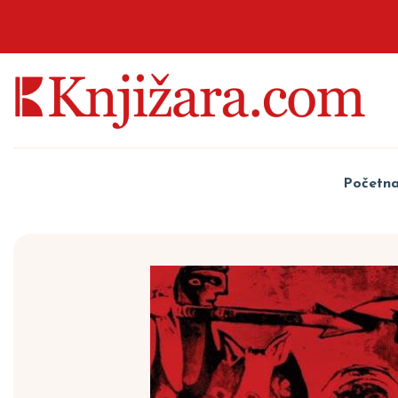
Početn