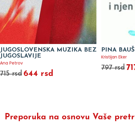
JUGOSLOVENSKA MUZIKA BEZ
PINA BAUŠ
JUGOSLAVIJE
Kristijan Eker
Ana Petrov
71
797 rsd
644 rsd
715 rsd
Preporuka na osnovu Vaše pretra