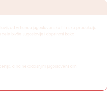
laviji, od vrhunca jugoslovenske filmske produkcije
ele bivše Jugoslavije i doprinosi kako
ecenija, a na nekadašnjim jugoslovenskim