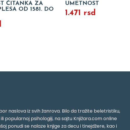
T ČITANKA ZA
UMETNOST
PLESA OD 1581. DO
1.471 rsd
d
or naslova iz svih žanrova. Bilo da tražite beletristiku,
i ili popularnoj psihologiji, na sajtu Knjižara.com online
oj ponudi se nalaze knjige za decu i tinejdžere, kao i