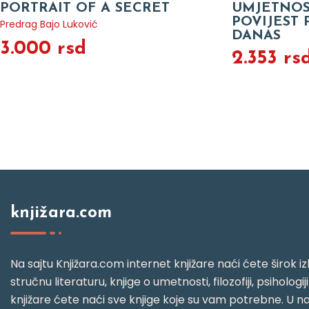
PORTRAIT OF A SECRET
UMJETNOS
POVIJEST 
Predrag Bajo Luković
DANAS
3.000 rsd
2.353 rs
knjižara.com
Na sajtu Knjižara.com internet knjižare naći ćete širok izb
stručnu literaturu, knjige o umetnosti, filozofiji, psihologij
knjižare ćete naći sve knjige koje su vam potrebne. U naš