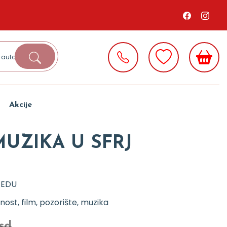
Akcije
MUZIKA U SFRJ
 EDU
ost, film, pozorište, muzika
rsd