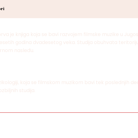
ri
rva je knjiga koja se bavi razvojem filmske muzike u Jugos
tih godina dvadesetog veka. Studija obuhvata teritoriju c
urnom nasleđu.
ikologiji, koja se filmskom muzikom bavi tek poslednjih d
biljnih studija.