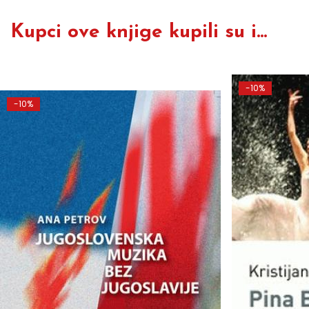
Kupci ove knjige kupili su i...
-10%
-10%