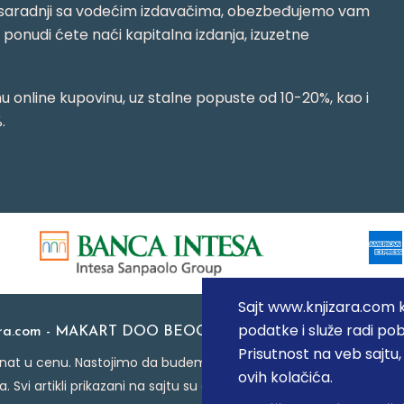
jujući saradnji sa vodećim izdavačima, obezbeđujemo vam
j ponudi ćete naći kapitalna izdanja, izuzetne
 online kupovinu, uz stalne popuste od 10-20%, kao i
.
Sajt www.knjizara.com ko
podatke i služe radi pob
ara.com - MAKART DOO BEOGRAD (NOVI BEOGRAD), PIB: 1
Prisutnost na veb sajtu
at u cenu. Nastojimo da budemo što precizniji u opisu proizvoda
ovih kolačića.
a. Svi artikli prikazani na sajtu su deo naše ponude i ne podraz