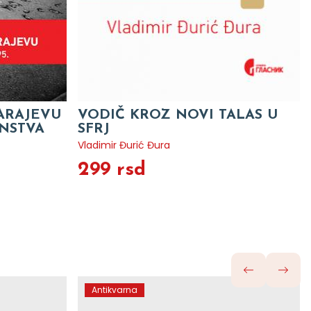
ARAJEVU
VODIČ KROZ NOVI TALAS U
ANSTVA
SFRJ
Vladimir Đurić Đura
299 rsd
Antikvarna