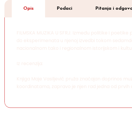
Opis
Podaci
Pitanja i odgovo
FILMSKA MUZIKA U SFRJ: Između politike i poetike p
do eksperimenata u njenoj izvedbi tokom sedamdese
nacionalnom tako i regionalnom istorijskom i kult
Iz recenzija:
Knjiga Maje Vasiljević pruža značajan doprinos muz
koordinatama, zapravo je njen rad jedna od prvih oz