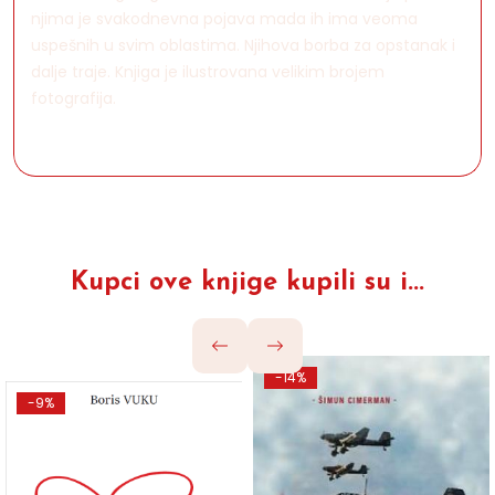
njima je svakodnevna pojava mada ih ima veoma
uspešnih u svim oblastima. Njihova borba za opstanak i
dalje traje. Knjiga je ilustrovana velikim brojem
fotografija.
Kupci ove knjige kupili su i...
-14%
-9%