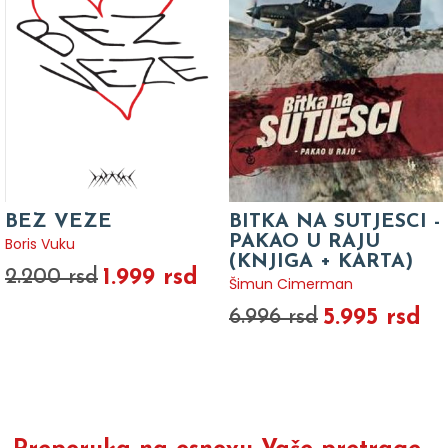
BEZ VEZE
BITKA NA SUTJESCI -
PAKAO U RAJU
Boris Vuku
(KNJIGA + KARTA)
1.999 rsd
2.200 rsd
Šimun Cimerman
5.995 rsd
6.996 rsd