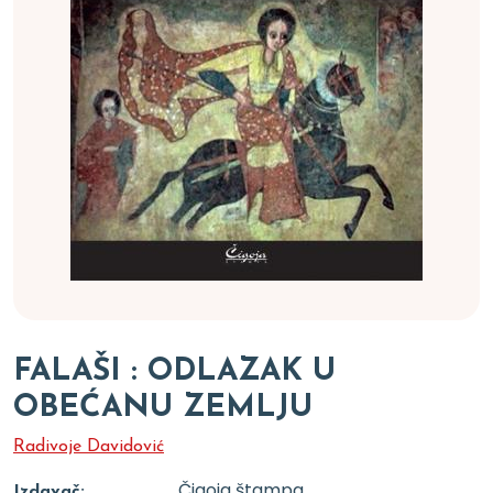
FALAŠI : ODLAZAK U
OBEĆANU ZEMLJU
Radivoje Davidović
Čigoja štampa
Izdavač: