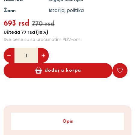
Istorija, politika
Žanr:
693 rsd
770 rsd
Ušteda 77 rsd (10%)
Sve cene su sa uračunatim PDV-om.
dodaj u korpu
Opis