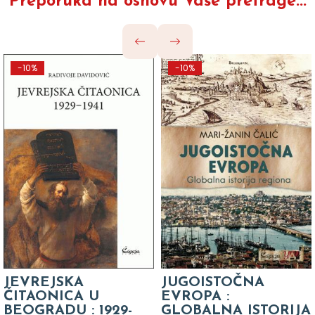
Preporuka na osnovu Vaše pretrage...
-10%
-10%
JEVREJSKA
JUGOISTOČNA
ČITAONICA U
EVROPA :
BEOGRADU : 1929-
GLOBALNA ISTORIJA