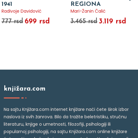
1941
REGIONA
Radivoje Davidović
Mari-Žanin Čalić
699 rsd
3.119 rsd
777 rsd
3.465 rsd
knjižara.com
Na sajtu Knjižara.com internet knjižare naći ćete širok izbor
naslova iz svih žanrova. Bilo da tražite beletristiku, stručnu
literaturu, knjige o umetnosti, filozofiji, psihologiji ili
popularnoj psihologiji, na sajtu Knjižara.com online knjižare