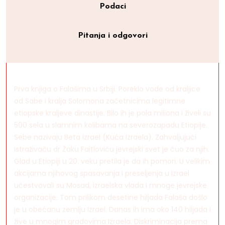
Podaci
Pitanja i odgovori
Prva knjiga o Falašima u Srbiji. Poreklo vode od kraljice
od Sabe i kralja Solomona začetnicima legitimne
etiopske kraljeve dinastije. Bilo ih je pola miliona i živeli su
500 sela u slamnim kolibama na severozapadu Etiopije.
Sebe nazivaju Beta Izrael (Kuća Izraela). Zahvaljujući
istraživaču dr Žaku Faitloviču jevrejski svet je čuo za njih.
Glad u Etiopiji u 20. veku pretila je da ih pomori. U velikim
akcijama njihovog spasavanja i preseljenja u Izrael
učestvovali su Mosad, izraelska vlada i mnoge jevrejske
organizacije. Tom prilikom desetine hiljada Falaša došlo
je u obećanu zemlju Izrael. Danas ih ima oko 140 hiljada i
žive u mnogim gradovima Izraela. Diskriminacija prema