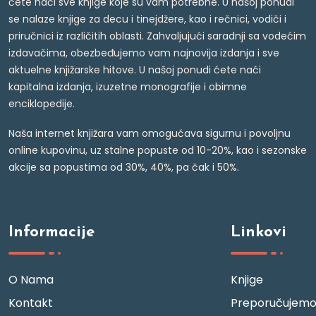
ćete naći sve knjige koje su vam potrebne. U našoj ponudi
se nalaze knjige za decu i tinejdžere, kao i rečnici, vodiči i
priručnici iz različitih oblasti. Zahvaljujući saradnji sa vodećim
izdavačima, obezbeđujemo vam najnovija izdanja i sve
aktuelne knjižarske hitove. U našoj ponudi ćete naći
kapitalna izdanja, izuzetne monografije i obimne
enciklopedije.
Naša internet knjižara vam omogućava sigurnu i povoljnu
online kupovinu, uz stalne popuste od 10-20%, kao i sezonske
akcije sa popustima od 30%, 40%, pa čak i 50%.
Informacije
Linkovi
O Nama
Knjige
Kontakt
Preporučujem