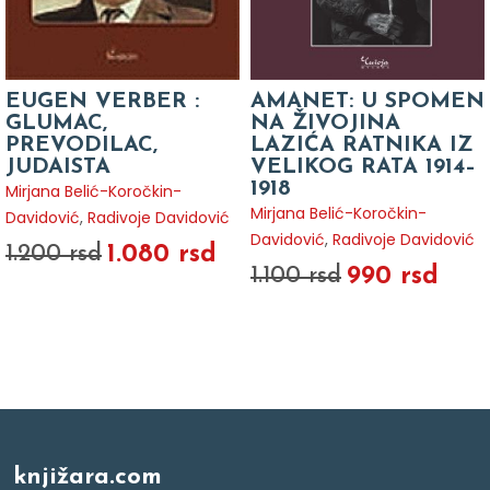
EUGEN VERBER :
AMANET: U SPOMEN
GLUMAC,
NA ŽIVOJINA
PREVODILAC,
LAZIĆA RATNIKA IZ
JUDAISTA
VELIKOG RATA 1914–
1918
Mirjana Belić-Koročkin-
Mirjana Belić-Koročkin-
Davidović
,
Radivoje Davidović
Davidović
,
Radivoje Davidović
1.080 rsd
1.200 rsd
990 rsd
1.100 rsd
knjižara.com