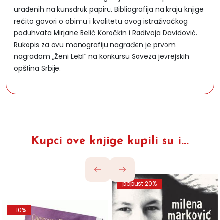
urađenih na kunsdruk papiru. Bibliografija na kraju knjige
rečito govori o obimu i kvalitetu ovog istraživačkog
poduhvata Mirjane Belić Koročkin i Radivoja Davidović.
Rukopis za ovu monografiju nagrađen je prvom
nagradom „Ženi Lebl“ na konkursu Saveza jevrejskih
opština Srbije.
Kupci ove knjige kupili su i...
popust 20%
-10%