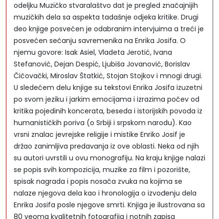
odeljku Muzičko stvaralaštvo dat je pregled značajnijih
muzičkih dela sa aspekta tadašnje odjeka kritike. Drugi
deo knjige posvećen je odabranim intervjuima a treći je
posvećen sećanju savremenika na Enrika Josifa. O
njemu govore: Isak Asiel, Vladeta Jerotić, Ivana
Stefanović, Dejan Despić, Ljubiša Jovanović, Borislav
Čičovački, Miroslav Štatkić, Stojan Stojkov i mnogi drugi.
U sledećem delu knjige su tekstovi Enrika Josifa izuzetni
po svom jeziku i jarkim emocijama i izrazima počev od
kritika pojedinih koncerata, beseda i istorijskih povoda iz
humanističkih poriva (o Srbiji i srpskom narodu). Kao
vrsni znalac jevrejske religije i mistike Enriko Josif je
držao zanimljiva predavanja iz ove oblasti. Neka od njih
su autori uvrstili u ovu monografiju. Na kraju knjige nalazi
se popis svih kompozicija, muzike za film i pozorište,
spisak nagrada i popis nosača zvuka na kojima se
nalaze njegova dela kao i hronologija o izvođenju dela
Enrika Josifa posle njegove smrti. Knjiga je ilustrovana sa
80 veoma kvalitetnih fotografija i notnih zapisa