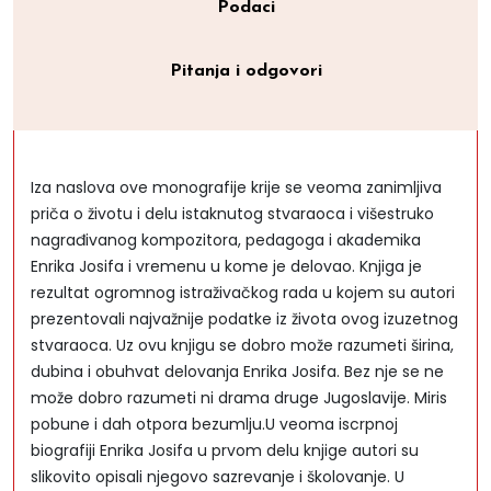
Podaci
Pitanja i odgovori
Iza naslova ove monografije krije se veoma zanimljiva
priča o životu i delu istaknutog stvaraoca i višestruko
nagrađivanog kompozitora, pedagoga i akademika
Enrika Josifa i vremenu u kome je delovao. Knjiga je
rezultat ogromnog istraživačkog rada u kojem su autori
prezentovali najvažnije podatke iz života ovog izuzetnog
stvaraoca. Uz ovu knjigu se dobro može razumeti širina,
dubina i obuhvat delovanja Enrika Josifa. Bez nje se ne
može dobro razumeti ni drama druge Jugoslavije. Miris
pobune i dah otpora bezumlju.U veoma iscrpnoj
biografiji Enrika Josifa u prvom delu knjige autori su
slikovito opisali njegovo sazrevanje i školovanje. U