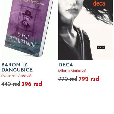
BARON IZ
DECA
DANGUBICE
Milena Marković
Svetozar Ćorović
792 rsd
990 rsd
396 rsd
440 rsd