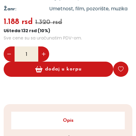
Umetnost, film, pozorište, muzika
Žanr:
1.188 rsd
1.320 rsd
Ušteda 132 rsd (10%)
Sve cene su sa uračunatim PDV-om.
dodaj u korpu
Opis