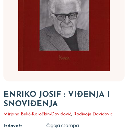
ENRIKO JOSIF : VIĐENJA I
SNOVIĐENJA
Mirjana Belić-Koročkin-Davidović
,
Radivoje Davidović
Čigoja štampa
Izdavač: