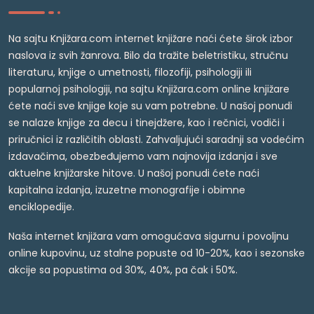
Na sajtu Knjižara.com internet knjižare naći ćete širok izbor
naslova iz svih žanrova. Bilo da tražite beletristiku, stručnu
literaturu, knjige o umetnosti, filozofiji, psihologiji ili
popularnoj psihologiji, na sajtu Knjižara.com online knjižare
ćete naći sve knjige koje su vam potrebne. U našoj ponudi
se nalaze knjige za decu i tinejdžere, kao i rečnici, vodiči i
priručnici iz različitih oblasti. Zahvaljujući saradnji sa vodećim
izdavačima, obezbeđujemo vam najnovija izdanja i sve
aktuelne knjižarske hitove. U našoj ponudi ćete naći
kapitalna izdanja, izuzetne monografije i obimne
enciklopedije.
Naša internet knjižara vam omogućava sigurnu i povoljnu
online kupovinu, uz stalne popuste od 10-20%, kao i sezonske
akcije sa popustima od 30%, 40%, pa čak i 50%.