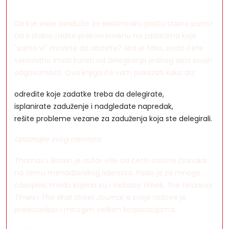
Da li je vaše sanduče za elektronsku poštu stalno puno?
Da li stalno radite prekovremeno na zadacima koje
"samo vi" možete da obavite? Ako je tako, onda ćete
verovatno imati koristi od delegiranja jednog dela svojih
odgovornosti. Ova knjiga će vam pokazati kako da:
odredite koje zadatke treba da delegirate,
isplanirate zaduženje i nadgledate napredak,
rešite probleme vezane za zaduženja koja ste delegirali.
Upoznajte svog mentora
Thomas L Brown je autor više od četiri stotine članaka
na temu menadžerskog liderstva. Pisao je za mnoge
časopise, među kojima su i
Industry Week
,
The Financial
Times
i
The Wall Street Journal
, a svoje radove je
predstavljao i mnogim velikim korporacijama.