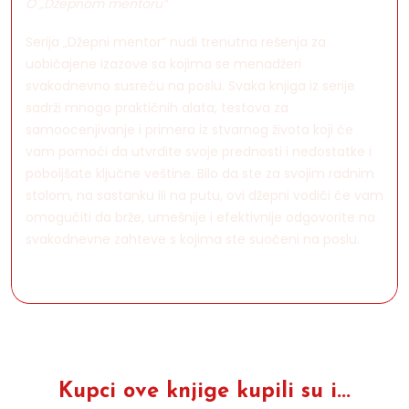
O „Džepnom mentoru”
Serija „Džepni mentor” nudi trenutna rešenja za
uobičajene izazove sa kojima se menadžeri
svakodnevno susreću na poslu. Svaka knjiga iz serije
sadrži mnogo praktičnih alata, testova za
samoocenjivanje i primera iz stvarnog života koji će
vam pomoći da utvrdite svoje prednosti i nedostatke i
poboljšate ključne veštine. Bilo da ste za svojim radnim
stolom, na sastanku ili na putu, ovi džepni vodiči će vam
omogućiti da brže, umešnije i efektivnije odgovorite na
svakodnevne zahteve s kojima ste suočeni na poslu.
Kupci ove knjige kupili su i...