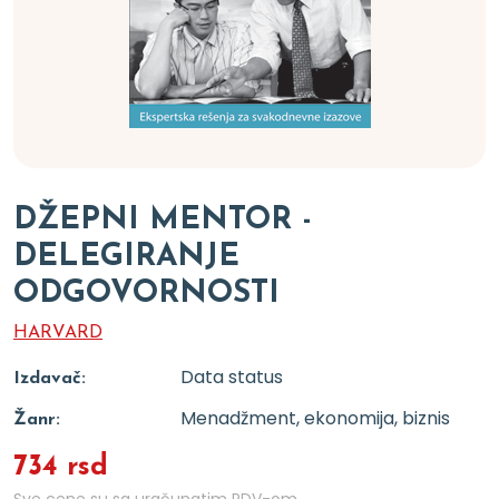
DŽEPNI MENTOR -
DELEGIRANJE
ODGOVORNOSTI
HARVARD
Data status
Izdavač:
Menadžment, ekonomija, biznis
Žanr:
734 rsd