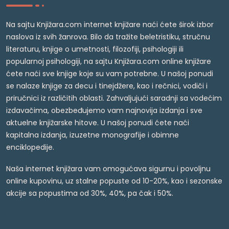
Na sajtu Knjižara.com internet knjižare naći ćete širok izbor
naslova iz svih žanrova. Bilo da tražite beletristiku, stručnu
literaturu, knjige o umetnosti, filozofiji, psihologiji ili
popularnoj psihologiji, na sajtu Knjižara.com online knjižare
ćete naći sve knjige koje su vam potrebne. U našoj ponudi
se nalaze knjige za decu i tinejdžere, kao i rečnici, vodiči i
priručnici iz različitih oblasti. Zahvaljujući saradnji sa vodećim
izdavačima, obezbeđujemo vam najnovija izdanja i sve
aktuelne knjižarske hitove. U našoj ponudi ćete naći
kapitalna izdanja, izuzetne monografije i obimne
enciklopedije.
Naša internet knjižara vam omogućava sigurnu i povoljnu
online kupovinu, uz stalne popuste od 10-20%, kao i sezonske
akcije sa popustima od 30%, 40%, pa čak i 50%.