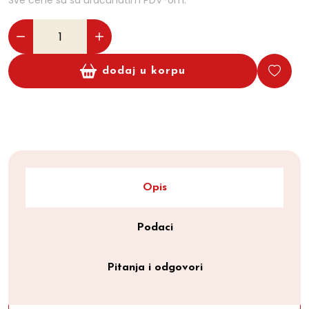
Sve cene su sa uračunatim PDV-om.
dodaj u korpu
Opis
Podaci
Pitanja i odgovori