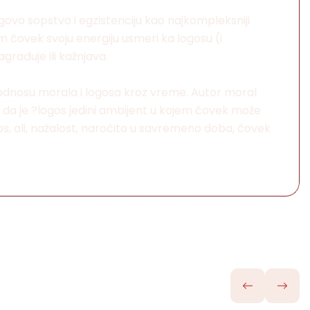
govo sopstvo i egzistenciju kao najkompleksniji
 čovek svoju energiju usmeri ka logosu (i
građuje ili kažnjava.
 o odnosu morala i logosa kroz vreme. Autor moral
je da je ?logos jedini ambijent u kojem čovek može
ogos, ali, nažalost, naročito u savremeno doba, čovek