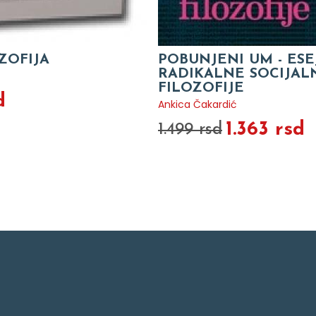
ZOFIJA
POBUNJENI UM - ESEJ
RADIKALNE SOCIJAL
FILOZOFIJE
d
Ankica Čakardić
1.363 rsd
1.499 rsd