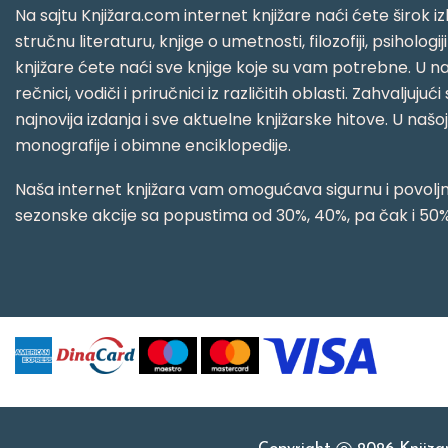
Na sajtu Knjižara.com internet knjižare naći ćete širok izb
stručnu literaturu, knjige o umetnosti, filozofiji, psihologij
knjižare ćete naći sve knjige koje su vam potrebne. U naš
rečnici, vodiči i priručnici iz različitih oblasti. Zahval
najnovija izdanja i sve aktuelne knjižarske hitove. U našo
monografije i obimne enciklopedije.
Naša internet knjižara vam omogućava sigurnu i povoljnu
sezonske akcije sa popustima od 30%, 40%, pa čak i 50%