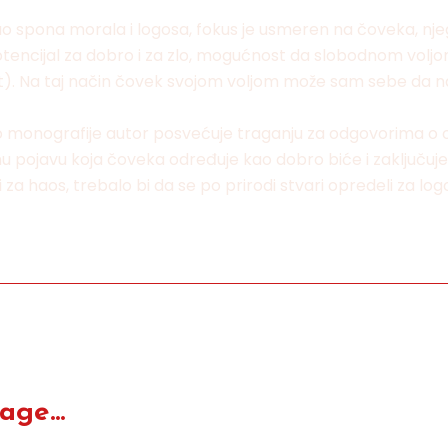
ao spona morala i logosa, fokus je usmeren na čoveka, nje
otencijal za dobro i za zlo, mogućnost da slobodnom voljom
ost). Na taj način čovek svojom voljom može sam sebe da na
eći deo monografije autor posvećuje traganju za odgovorima
osnu pojavu koja čoveka određuje kao dobro biće i zaključu
 i za haos, trebalo bi da se po prirodi stvari opredeli za l
ge...