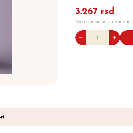
3.267 rsd
Sve cene su sa uračunati
ri