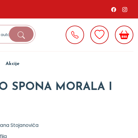
Akcije
O SPONA MORALA I
rana Stojanovića
fija