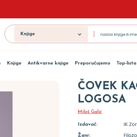
Knjige
a
Knjige
Antikvarne knjige
Preporučujemo
Top-lista
ČOVEK KA
LOGOSA
Miloš Galić
IK Zo
Izdavač:
Filozo
Žanr: