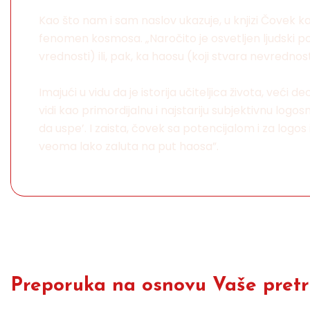
Kao što nam i sam naslov ukazuje, u knjizi Čovek k
fenomen kosmosa. „Naročito je osvetljen ljudski p
vrednosti) ili, pak, ka haosu (koji stvara nevredn
Imajući u vidu da je istorija učiteljica života, v
vidi kao primordijalnu i najstariju subjektivnu log
da uspe’. I zaista, čovek sa potencijalom i za logos
veoma lako zaluta na put haosa”.
Preporuka na osnovu Vaše pretra