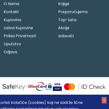
O Nama
Knjige
Kontakt
Preporučujemo
Kupovina
Top-Lista
Uslovi Kupovine
Akcije
Polisa Privatnosti
Izdavači
Uputstvo
Odjava
risti kolačiće (cookies) koji ne sadrže lične
oljšanja korisničkog iskustva veb stranice.