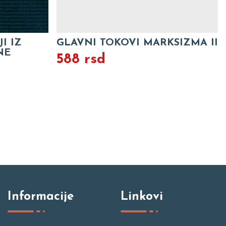
I IZ
GLAVNI TOKOVI MARKSIZMA II
NE
588 rsd
Informacije
Linkovi