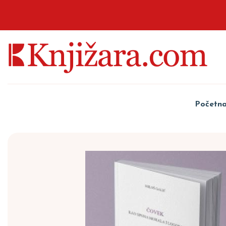
Početn