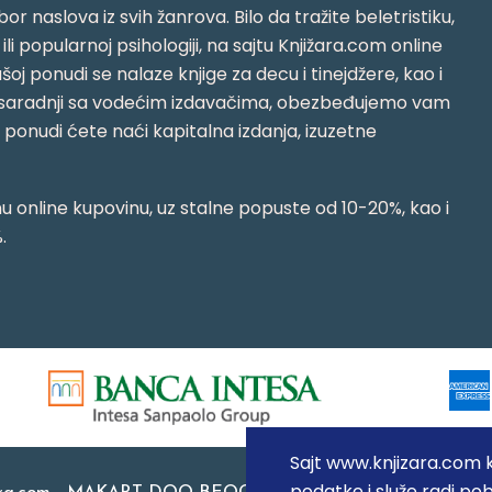
or naslova iz svih žanrova. Bilo da tražite beletristiku,
i ili popularnoj psihologiji, na sajtu Knjižara.com online
oj ponudi se nalaze knjige za decu i tinejdžere, kao i
jujući saradnji sa vodećim izdavačima, obezbeđujemo vam
j ponudi ćete naći kapitalna izdanja, izuzetne
 online kupovinu, uz stalne popuste od 10-20%, kao i
.
Sajt www.knjizara.com ko
podatke i služe radi pob