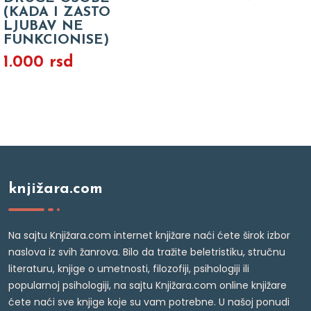
(KADA I ZASTO
LJUBAV NE
FUNKCIONISE)
1.000 rsd
knjižara.com
Na sajtu Knjižara.com internet knjižare naći ćete širok izbor
naslova iz svih žanrova. Bilo da tražite beletristiku, stručnu
literaturu, knjige o umetnosti, filozofiji, psihologiji ili
popularnoj psihologiji, na sajtu Knjižara.com online knjižare
ćete naći sve knjige koje su vam potrebne. U našoj ponudi