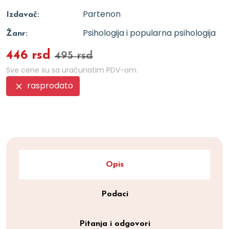
Partenon
Izdavač:
Psihologija i popularna psihologija
Žanr:
446 rsd
495 rsd
Sve cene su sa uračunatim PDV-om.
rasprodato
Opis
Podaci
Pitanja i odgovori