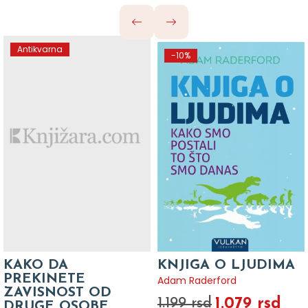
Antikvarna
-10%
KAKO DA
KNJIGA O LJUDIMA
PREKINETE
Adam Raderford
ZAVISNOST OD
1.079 rsd
1.199 rsd
DRUGE OSOBE