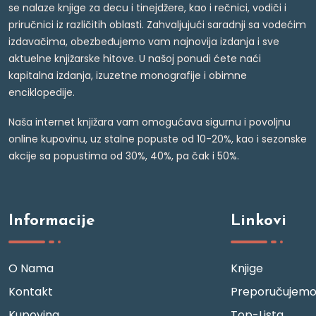
se nalaze knjige za decu i tinejdžere, kao i rečnici, vodiči i
priručnici iz različitih oblasti. Zahvaljujući saradnji sa vodećim
izdavačima, obezbeđujemo vam najnovija izdanja i sve
aktuelne knjižarske hitove. U našoj ponudi ćete naći
kapitalna izdanja, izuzetne monografije i obimne
enciklopedije.
Naša internet knjižara vam omogućava sigurnu i povoljnu
online kupovinu, uz stalne popuste od 10-20%, kao i sezonske
akcije sa popustima od 30%, 40%, pa čak i 50%.
Informacije
Linkovi
O Nama
Knjige
Kontakt
Preporučujem
Kupovina
Top-Lista