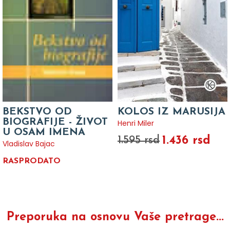
BEKSTVO OD
KOLOS IZ MARUSIJA
BIOGRAFIJE - ŽIVOT
Henri Miler
U OSAM IMENA
1.436 rsd
1.595 rsd
Vladislav Bajac
RASPRODATO
Preporuka na osnovu Vaše pretrage...