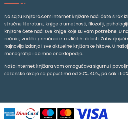
Na sajtu Knjižara.com internet knjižare naći ćete širok izb
stručnu literaturu, knjige o umetnosti, filozofiji, psihologij
knjižare ćete naći sve knjige koje su vam potrebne. U naš
rečnici, vodiči i priručnici iz različitih oblasti. Zahval
najnovija izdanja i sve aktuelne knjižarske hitove. U našo
monografije i obimne enciklopedije.
Naša internet knjižara vam omogućava sigurnu i povoljnu
sezonske akcije sa popustima od 30%, 40%, pa čak i 50%