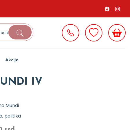
Akcije
UNDI IV
na Mundi
ja, politika
0 rsd