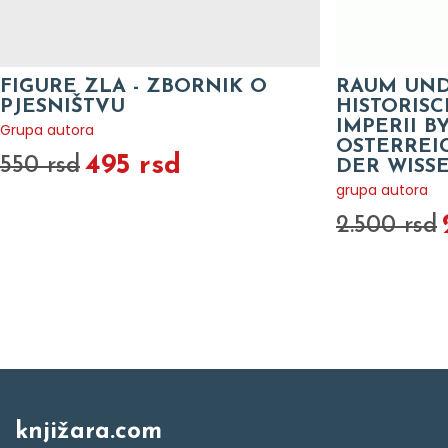
FIGURE ZLA - ZBORNIK O
RAUM UND
PJESNIŠTVU
HISTORISC
IMPERII B
Grupa autora
OSTERREI
495 rsd
550 rsd
DER WISS
grupa autora
2.500 rsd
knjižara.com