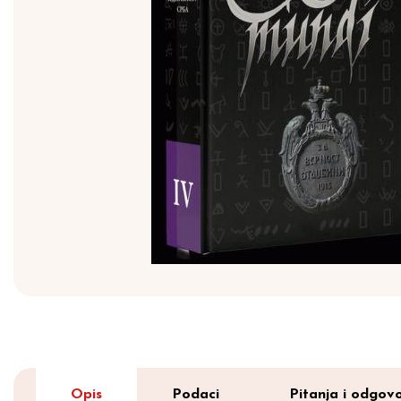
Opis
Podaci
Pitanja i odgovo