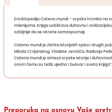
Enciklopedija Catena mundi – srpska hronika na sve
milenijuma. Knjiga uobličava duhovnu i civilizacijs
ozbiljnije da se okrene samospoznaji.
Catena mundi je zbirka istorijskih spisa i drugih p
Miloša Crnjanskog, Vladete Jerotića, Radivoja Pešić
Catena mundi je sinteza srpske istorije i duhovnost
onom čemu su težili, ujedno i bukvar i sveta knjiga
Preporuka na osnovu Vaše pretra