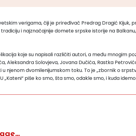
tskim verigama, čiji je priređivač Predrag Dragić Kijuk, p
ku tradiciju i najznačajnije domete srpske istorije na Balk
ublikacija koje su napisali različiti autori, a među mnogim
a, Aleksandra Solovjeva, Jovana Dučića, Rastka Petrovića, 
i u njenom dvomilenijumskom toku. To je „zbornik o srpstvu
“.U „Kateni“ piše ko smo, šta smo, odakle smo, i kuda idemo
ge...