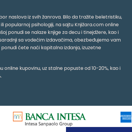
or naslova iz svih žanrova. Bilo da tražite beletristiku,
i ili popularnoj psihologiji, na sajtu Knjižara.com online
oj ponudi se nalaze knjige za decu i tinejdžere, kao i
jujući saradnji sa vodećim izdavačima, obezbeđujemo vam
j ponudi ćete naći kapitalna izdanja, izuzetne
 online kupovinu, uz stalne popuste od 10-20%, kao i
.