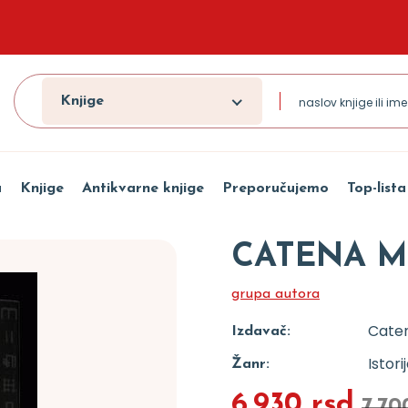
Knjige
a
Knjige
Antikvarne knjige
Preporučujemo
Top-lista
CATENA M
grupa autora
Cate
Izdavač:
Istori
Žanr:
6.930 rsd
7.70