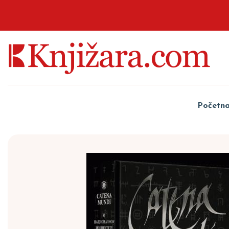
Početn