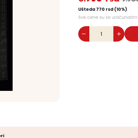
Ušteda 770 rsd (10%)
Sve cene su sa uračunati
ri