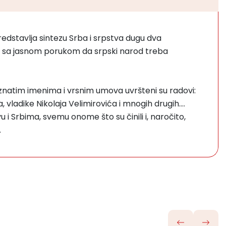
redstavlja sintezu Srba i srpstva dugu dva
anu, sa jasnom porukom da srpski narod treba
 poznatim imenima i vrsnim umova uvršteni su radovi:
vladike Nikolaja Velimirovića i mnogih drugih....
 i Srbima, svemu onome što su činili i, naročito,
.