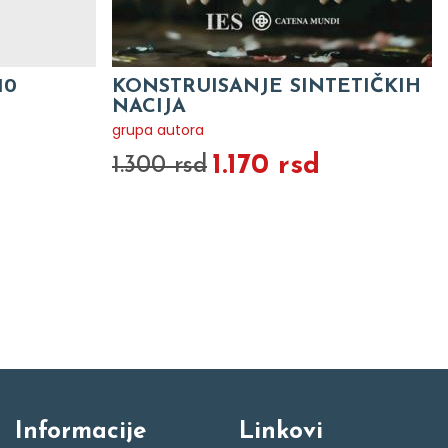
10
KONSTRUISANJE SINTETIČKIH
NACIJA
grupa autora
1.170 rsd
1.300 rsd
Informacije
Linkovi