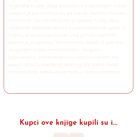
originalne studije uloge prevodioca u današnjem svetu
u kojem je sve informacija, pa sve do vlastitih, misaono
inovativnih i smelih ideoloških projekata ? ovaj ciklus
odabranih tekstova zatvara čuveni nobelovski govor. U
Poljskoj široko komentarisan, ovaj gotovo manifest
pokrenuo je opsežnu i kontroverznu debatu o jednom
drugačijem književnom naratoru – blagom
pripovedaču, odvremenjenom i otprostorenom, koji
poput naročito osetljivog seizmografa vreba i beleži
sinhronicitete, kondicionira maštu i stvara identitete.
Kupci ove knjige kupili su i...