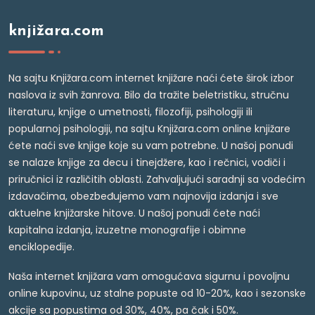
knjižara.com
Na sajtu Knjižara.com internet knjižare naći ćete širok izbor
naslova iz svih žanrova. Bilo da tražite beletristiku, stručnu
literaturu, knjige o umetnosti, filozofiji, psihologiji ili
popularnoj psihologiji, na sajtu Knjižara.com online knjižare
ćete naći sve knjige koje su vam potrebne. U našoj ponudi
se nalaze knjige za decu i tinejdžere, kao i rečnici, vodiči i
priručnici iz različitih oblasti. Zahvaljujući saradnji sa vodećim
izdavačima, obezbeđujemo vam najnovija izdanja i sve
aktuelne knjižarske hitove. U našoj ponudi ćete naći
kapitalna izdanja, izuzetne monografije i obimne
enciklopedije.
Naša internet knjižara vam omogućava sigurnu i povoljnu
online kupovinu, uz stalne popuste od 10-20%, kao i sezonske
akcije sa popustima od 30%, 40%, pa čak i 50%.