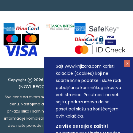
Sajt www.knjizara.com koristi
kolačiće (cookies) koji ne
sadrže lične podatke i služe radi
Copyright
2026 Knjizara.com - MAKART DOO BEOGRAD
poboljšanja korisničkog iskustva
(NOVI BEOGRAD), PIB: 105184104, MB: 20337524
veb stranice. Prisutnost na veb
Sve cene na ovom sajtu iskazane su u dinarima. PDV je uračunat u
sajtu, podrazumeva da se
cenu. Nastojimo da budemo što precizniji u opisu proizvoda,
posetioci slažu sa korišćenjem
prikazu slika i samih cena, ali ne možemo garantovati da su sve
ovih kolačića.
informacije kompletne i bez grešaka. Svi artikli prikazani na sajtu su
deo naše ponude i ne podrazumeva da su dostupni u svakom
Za više detalja o zaštiti
trenutku.