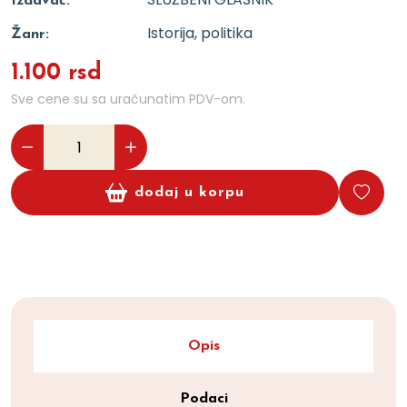
Izdavač:
Istorija, politika
Žanr:
1.100 rsd
Sve cene su sa uračunatim PDV-om.
dodaj u korpu
Opis
Podaci