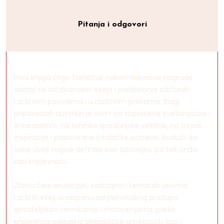
Pitanja i odgovori
Prva knjiga Olge Tokarčuk nakon Nobelove nagrade
sastoji se od dvanaest eseja i predavanja održanih
različitim povodima i u različitim prilikama. Blagi
pripovedač autorkin je osvrt na sopstvene svetonazore i
stvaralaštvo, na tehnike spisateljske veštine, na izvore
inspiracije i pasionirane čitalačke potrebe, budući da
sebe uvek najpre definiše kao čitateljku, pa tek onda
kao književnicu.
Zbirku čine erudicijski, sadržajno i tematski veoma
različiti eseji, u rasponu od psihološkog pristupa
spisateljskim tehnikama i motivacijama, preko
književnog ogleda iz sineastičke umetnosti, kao i