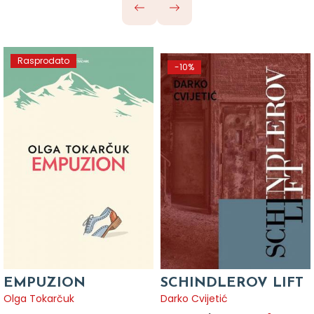
Rasprodato
-10%
EMPUZION
SCHINDLEROV LIFT
Olga Tokarčuk
Darko Cvijetić