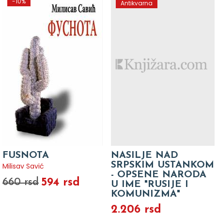
-10%
Antikvarna
FUSNOTA
NASILJE NAD
SRPSKIM USTANKOM
Milisav Savić
- OPSENE NARODA
594 rsd
660 rsd
U IME "RUSIJE I
KOMUNIZMA"
2.206 rsd