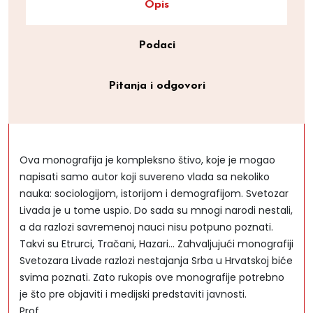
Opis
Podaci
Pitanja i odgovori
Ova monografija je kompleksno štivo, koje je mogao
napisati samo autor koji suvereno vlada sa nekoliko
nauka: sociologijom, istorijom i demografijom. Svetozar
Livada je u tome uspio. Do sada su mnogi narodi nestali,
a da razlozi savremenoj nauci nisu potpuno poznati.
Takvi su Etrurci, Tračani, Hazari… Zahvaljujući monografiji
Svetozara Livade razlozi nestajanja Srba u Hrvatskoj biće
svima poznati. Zato rukopis ove monografije potrebno
je što pre objaviti i medijski predstaviti javnosti.
Prof.