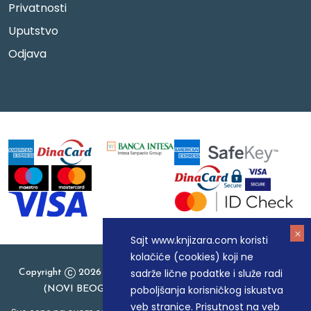
Privatnosti
Uputstvo
Odjava
Sajt www.knjizara.com koristi
kolačiće (cookies) koji ne
sadrže lične podatke i služe radi
Copyright
2026 Knjizara.com - MAKART DOO BEOGRAD
poboljšanja korisničkog iskustva
(NOVI BEOGRAD), PIB: 105184104, MB: 20337524
veb stranice. Prisutnost na veb