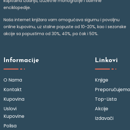
kapitalna izdanja, izuzetne monografije i obimne
enciklopedije.
Naša internet knjižara vam omogućava sigurnu i povoljnu
online kupovinu, uz stalne popuste od 10-20%, kao i sezonske
akcije sa popustima od 30%, 40%, pa čak i 50%.
Informacije
Linkovi
O Nama
Knjige
Kontakt
Preporučujem
Kupovina
Top-Lista
Uslovi
Akcije
Kupovine
Izdavači
Polisa