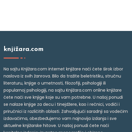
knjižara.com
Na sajtu Knjižara.com internet knjižare naći ćete širok izbor
naslova iz svih žanrova. Bilo da tražite beletristiku, stručnu
literaturu, knjige o umetnosti, filozofiji, psihologiji ili
popularnoj psihologiji, na sajtu Knjižara.com online knjižare
ćete naći sve knjige koje su vam potrebne. U našoj ponudi
se nalaze knjige za decu i tinejdžere, kao i rečnici, vodiči i
priručnici iz različitih oblasti. Zahvaljujući saradnji sa vodećim
izdavačima, obezbeđujemo vam najnovija izdanja i sve
aktuelne knjižarske hitove. U našoj ponudi ćete naći