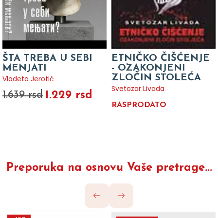
ŠTA TREBA U SEBI
ETNIČKO ČIŠĆENJE
MENJATI
- OZAKONJENI
ZLOČIN STOLEĆA
Vladeta Jerotić
Svetozar Livada
1.229 rsd
1.639 rsd
RASPRODATO
Preporuka na osnovu Vaše pretrage...