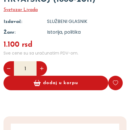
Svetozar Livada
SLUŽBENI GLASNIK
Izdavač:
Istorija, politika
Žanr:
1.100 rsd
Sve cene su sa uračunatim PDV-om.
dodaj u korpu