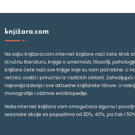
knjižara.com
Na sajtu Knjižara.com internet knjižare naći ćete širok izb
stručnu literaturu, knjige o umetnosti, filozofiji, psihologij
knjižare ćete naći sve knjige koje su vam potrebne. U naš
rečnici, vodiči i priručnici iz različitih oblasti. Zahval
najnovija izdanja i sve aktuelne knjižarske hitove. U našo
monografije i obimne enciklopedije.
Naša internet knjižara vam omogućava sigurnu i povoljnu
sezonske akcije sa popustima od 30%, 40%, pa čak i 50%