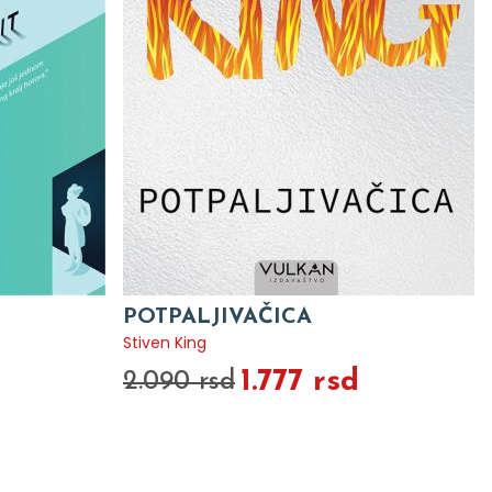
POTPALJIVAČICA
Stiven King
1.777 rsd
2.090 rsd