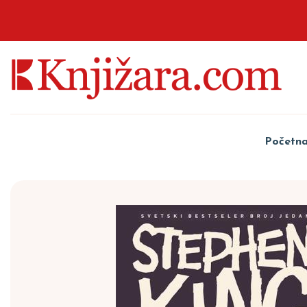
Početn