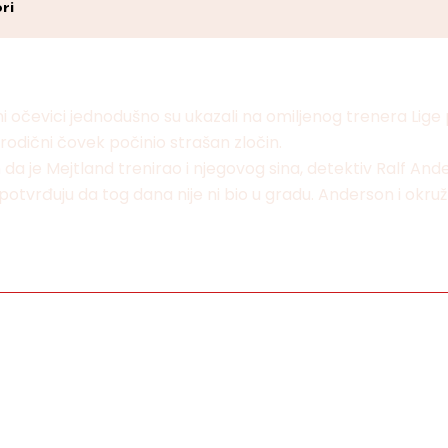
ri
čevici jednodušno su ukazali na omiljenog trenera Lige pe
porodični čovek počinio strašan zločin.
 da je Mejtland trenirao i njegovog sina, detektiv Ralf 
i potvrđuju da tog dana nije ni bio u gradu. Anderson i okruž