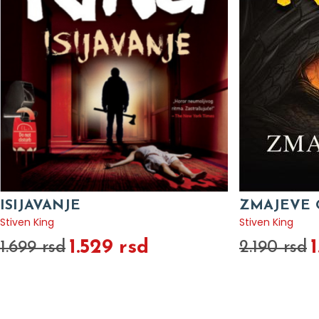
ISIJAVANJE
ZMAJEVE 
Stiven King
Stiven King
1.529 rsd
1
1.699 rsd
2.190 rsd