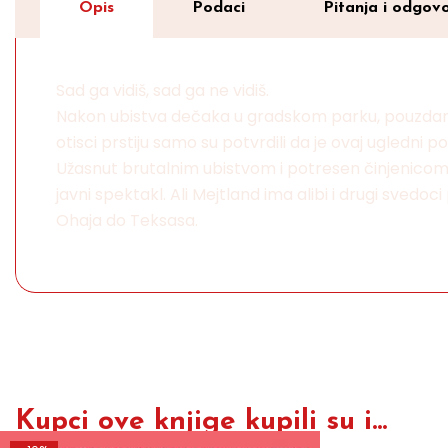
Opis
Podaci
Pitanja i odgovo
Sad ga vidiš, sad ga ne vidiš.
Nakon ubistva dečaka u gradskom parku, pouzdani o
otisci prstiju samo su potvrdili da je ovaj ugledni 
Užasnut brutalnim ubistvom i potresen činjenicom
javni spektakl. Ali Mejtland ima alibi i drugi svedoc
Ohaja do Teksasa.
Kupci ove knjige kupili su i...