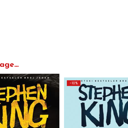
ge...
-10%