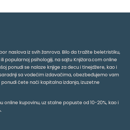
or naslova iz svih žanrova. Bilo da tražite beletristiku,
i ili popularnoj psihologiji, na sajtu Knjižara.com online
oj ponudi se nalaze knjige za decu i tinejdžere, kao i
jujući saradnji sa vodećim izdavačima, obezbeđujemo vam
j ponudi ćete naći kapitalna izdanja, izuzetne
 online kupovinu, uz stalne popuste od 10-20%, kao i
.