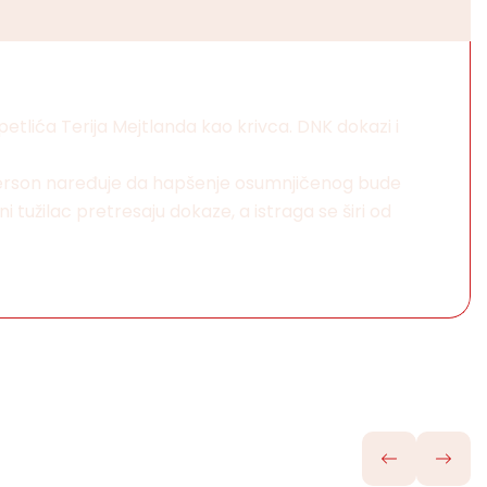
tlića Terija Mejtlanda kao krivca. DNK dokazi i
Anderson naređuje da hapšenje osumnjičenog bude
ni tužilac pretresaju dokaze, a istraga se širi od