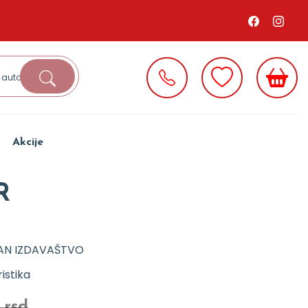
Akcije
R
AN IZDAVAŠTVO
istika
 rsd