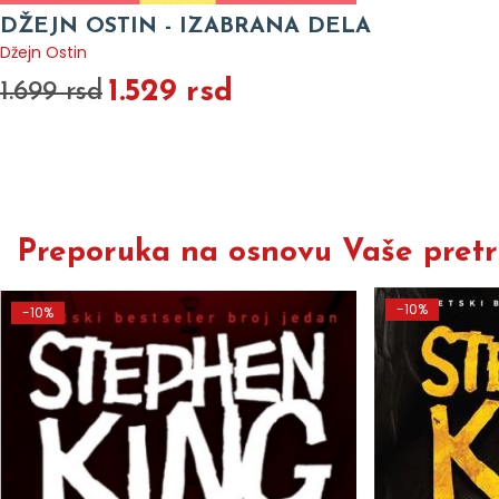
DŽEJN OSTIN - IZABRANA DELA
Džejn Ostin
1.529 rsd
1.699 rsd
Preporuka na osnovu Vaše pretra
-10%
-10%