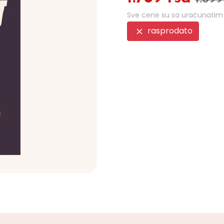
Sve cene su sa uračunati
rasprodato