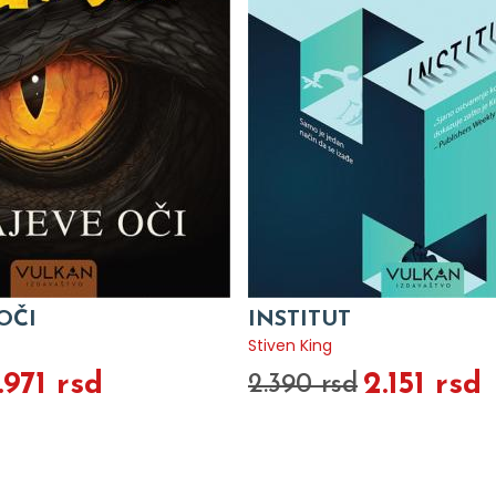
OČI
INSTITUT
Stiven King
.971 rsd
2.151 rsd
2.390 rsd