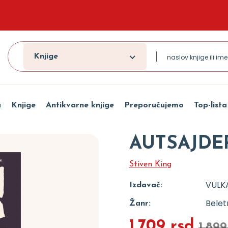
Knjige
a
Knjige
Antikvarne knjige
Preporučujemo
Top-lista
AUTSAJDE
Stiven King
VULK
Izdavač:
Beletr
Žanr:
1.709 rsd
1.899