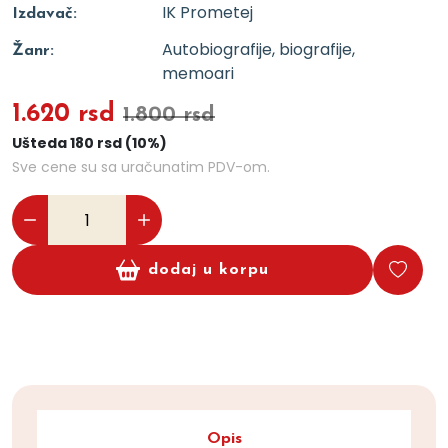
IK Prometej
Izdavač:
Autobiografije, biografije,
Žanr:
memoari
1.620 rsd
1.800 rsd
Ušteda 180 rsd (10%)
Sve cene su sa uračunatim PDV-om.
dodaj u korpu
Opis