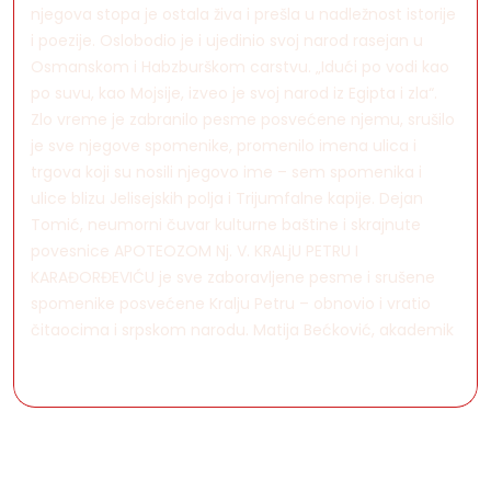
njegova stopa je ostala živa i prešla u nadležnost istorije
i poezije. Oslobodio je i ujedinio svoj narod rasejan u
Osmanskom i Habzburškom carstvu. „Idući po vodi kao
po suvu, kao Mojsije, izveo je svoj narod iz Egipta i zla“.
Zlo vreme je zabranilo pesme posvećene njemu, srušilo
je sve njegove spomenike, promenilo imena ulica i
trgova koji su nosili njegovo ime – sem spomenika i
ulice blizu Jelisejskih polja i Trijumfalne kapije. Dejan
Tomić, neumorni čuvar kulturne baštine i skrajnute
povesnice APOTEOZOM Nj. V. KRALjU PETRU I
KARAĐORĐEVIĆU je sve zaboravljene pesme i srušene
spomenike posvećene Kralju Petru – obnovio i vratio
čitaocima i srpskom narodu. Matija Bećković, akademik