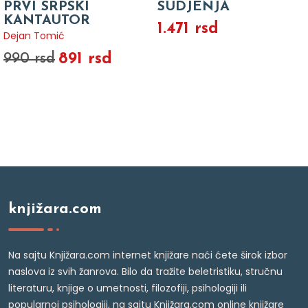
PRVI SRPSKI
SUDJENJA
KANTAUTOR
1.471 rsd
Dejan Tomić
891 rsd
990 rsd
knjižara.com
Na sajtu Knjižara.com internet knjižare naći ćete širok izbor
naslova iz svih žanrova. Bilo da tražite beletristiku, stručnu
literaturu, knjige o umetnosti, filozofiji, psihologiji ili
popularnoj psihologiji, na sajtu Knjižara.com online knjižare