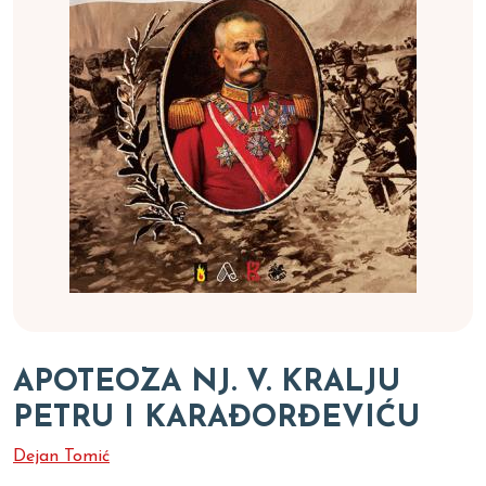
APOTEOZA NJ. V. KRALJU
PETRU I KARAĐORĐEVIĆU
Dejan Tomić