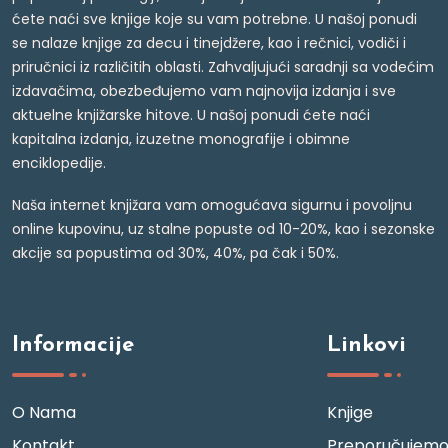
ćete naći sve knjige koje su vam potrebne. U našoj ponudi
se nalaze knjige za decu i tinejdžere, kao i rečnici, vodiči i
priručnici iz različitih oblasti. Zahvaljujući saradnji sa vodećim
izdavačima, obezbeđujemo vam najnovija izdanja i sve
aktuelne knjižarske hitove. U našoj ponudi ćete naći
kapitalna izdanja, izuzetne monografije i obimne
enciklopedije.
Naša internet knjižara vam omogućava sigurnu i povoljnu
online kupovinu, uz stalne popuste od 10-20%, kao i sezonske
akcije sa popustima od 30%, 40%, pa čak i 50%.
Informacije
Linkovi
O Nama
Knjige
Kontakt
Preporučujem