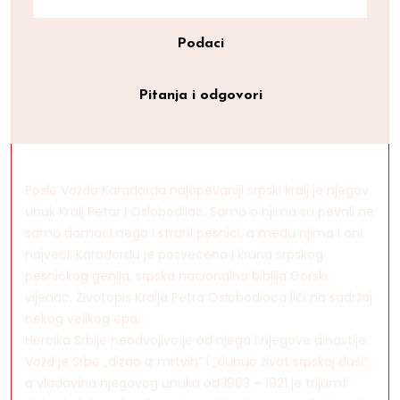
Podaci
Pitanja i odgovori
Posle Vožda Karađorđa najopevaniji srpski kralj je njegov
unuk Kralj Petar I Oslobodilac. Samo o njima su pevali ne
samo domaći nego i strani pesnici, a među njima i oni
najveći. Karađorđu je posvećena i kruna srpskog
pesničkog genija, srpska nacionalna biblija Gorski
vijenac. Životopis Kralja Petra Oslobodioca liči na sadržaj
nekog velikog epa.
Heroika Srbije neodvojivo je od njega i njegove dinastije.
Vožd je Srbe „dizao iz mrtvih“ i „dunuo život srpskoj duši“,
a vladavina njegovog unuka od 1903 – 1921 je trijumf