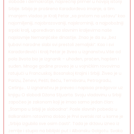
slobode i demokratije, najsrećniji primer u novijoj istoriji
Srbije. Srbija je prošireno Karađorđevo imanje, a tim
imanjem vladao je Kralj Petar „sa prstom na ustavu“ kao
najomiljeniji, najobrazovaniji, najskrominiji, a najpobožniji
srpski kralj, upoređivan sa slavnim kraljevima naše
najslavnije Nemanjićske dinastije. Znao je da su „bez
ljubavi narodne slabi svi prestoli zemaljski“. Kao i svi
Karađorđevići i Kralj Petar je živeo u izgnanstvu.Više od
pola života bio je izgnanik – uhođen, praćen, hapšen i
suđen. Mnoge godine proveo je u vojničkim rovovima
ratujući u Francuskoj, Bosanskoj Krajini i Srbiji. Živeo je u
Parizu, Ženevi, Pešti, Beču, Temišvaru, Petrogradu,
Cetinju… U izgnanstvu je preveo i napisao predgovor uz
knjigu O slobodi Džona Stjuarta. Svoju vladavinu u Srbiji
započeo je zakonom koji je imao samo jedan član:
„Štampa u Srbiji je slobodna“. Posle slavnih pobeda u
Balkanskim ratovima došao je Prvi svetski rat u kome je
„Srbija izgubila sve osim časti“. Tada je državu izneo iz
zemlje i stupio na biblijski put i Albansku Golgotu. Svaka