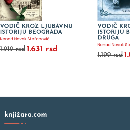
VODIČ KROZ LJUBAVNU
VODIČ KR
ISTORIJU BEOGRADA
ISTORIJU 
DRUGA
Nenad Novak Stefanović
Nenad Novak St
1.631 rsd
1.919 rsd
1
1.199 rsd
knjižara.com