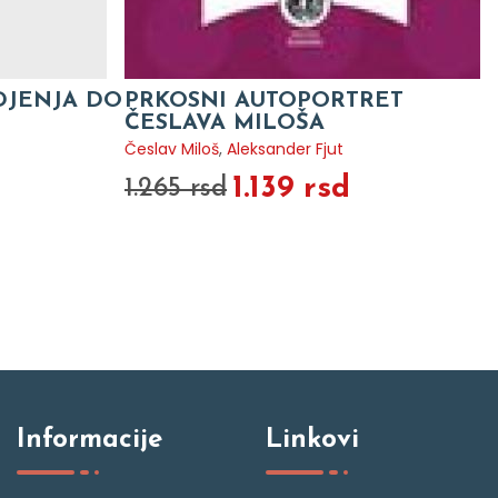
DJENJA DO
PRKOSNI AUTOPORTRET
ČESLAVA MILOŠA
Česlav Miloš
,
Aleksander Fjut
1.139 rsd
1.265 rsd
Informacije
Linkovi