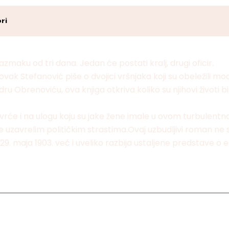
ri
maku od tri dana. Jedan će postati kralj, drugi oficir.
Stefanović piše o dvojici vršnjaka koji su obeležili moder
ru Obrenoviću, ova knjiga otkriva koliko su njihovi životi b
će i na ulogu koju su jake žene imale u ovom turbulentnom
ete uzavrelim političkim strastima.Ovaj uzbudljivi roman ne 
9. maja 1903. već i uveliko razbija ustaljene predstave o e