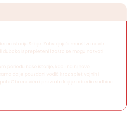
nu istoriju Srbije. Zahvaljujući mnoštvu novih
ili duboko isprepleteni i zašto se mogu nazvati
 periodu naše istorije, kao i na njihove
samo da je pouzdani vodič kroz splet vojnih i
pohi Obrenovića i prevratu koji je odredio sudbinu