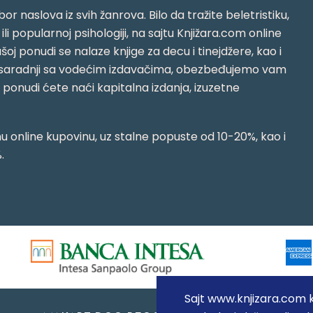
or naslova iz svih žanrova. Bilo da tražite beletristiku,
i ili popularnoj psihologiji, na sajtu Knjižara.com online
oj ponudi se nalaze knjige za decu i tinejdžere, kao i
jujući saradnji sa vodećim izdavačima, obezbeđujemo vam
j ponudi ćete naći kapitalna izdanja, izuzetne
 online kupovinu, uz stalne popuste od 10-20%, kao i
.
Sajt www.knjizara.com ko