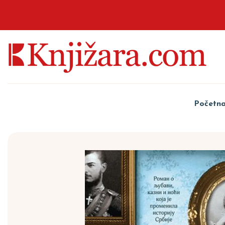
Početn