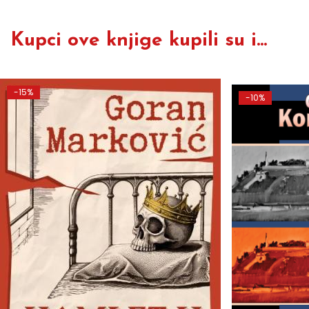
Kupci ove knjige kupili su i...
-15%
-10%