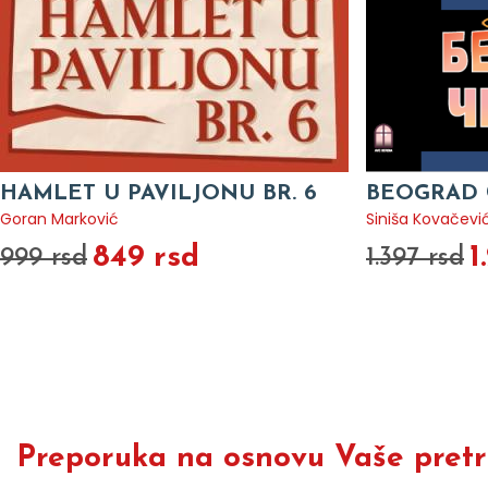
HAMLET U PAVILJONU BR. 6
BEOGRAD 
Goran Marković
Siniša Kovačevi
849 rsd
1
999 rsd
1.397 rsd
Preporuka na osnovu Vaše pretra