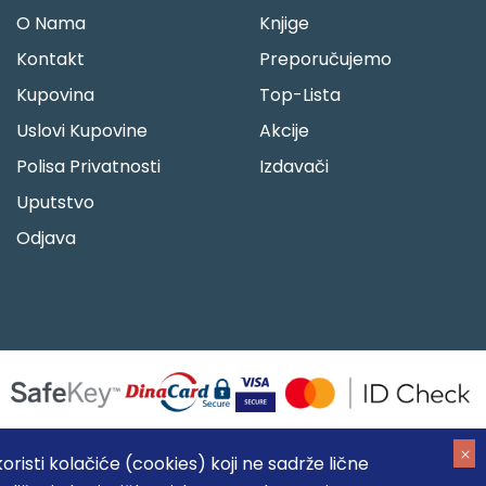
O Nama
Knjige
Kontakt
Preporučujemo
Kupovina
Top-Lista
Uslovi Kupovine
Akcije
Polisa Privatnosti
Izdavači
Uputstvo
Odjava
risti kolačiće (cookies) koji ne sadrže lične