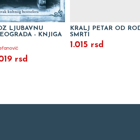
OZ LJUBAVNU
KRALJ PETAR OD RO
BEOGRADA - KNJIGA
SMRTI
1.015 rsd
efanović
.019 rsd