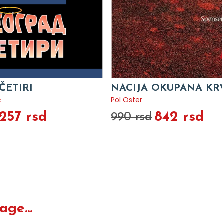
ČETIRI
NACIJA OKUPANA KR
ć
Pol Oster
.257 rsd
842 rsd
990 rsd
ge...