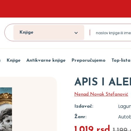
Knjige
a
Knjige
Antikvarne knjige
Preporučujemo
Top-lista
APIS I AL
Nenad Novak Stefanović
Lagu
Izdavač:
Autob
Žanr:
1.019 rsd
1.199 