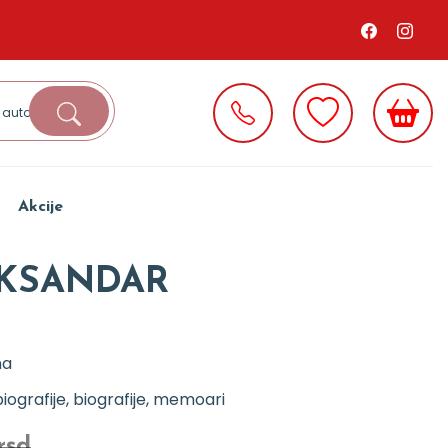
Akcije
EKSANDAR
na
iografije, biografije, memoari
rsd