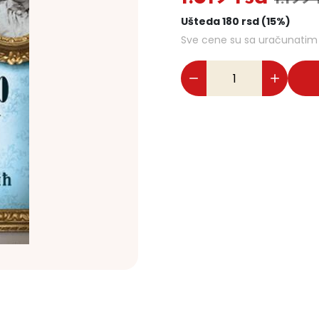
Ušteda 180 rsd (15%)
Sve cene su sa uračunati