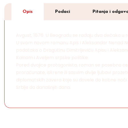
Opis
Podaci
Pitanja i odgovo
Avgust, 1876. U Beogradu se rađaju dva dečaka u raz
U svom novom romanu Apis i Aleksandar Nenad Novak 
podataka o Dragutinu Dimitrijeviću Apisu i Aleksand
Kainom i Aveljem srpske politike.
Pored dvojice protagonista, roman se posebno osvr
proračunate, iskrene ili sasvim divlje ljubavi prož
diplomatskih zavera koje su dovele do kobne noći 2
Srbije do današnjih dana.