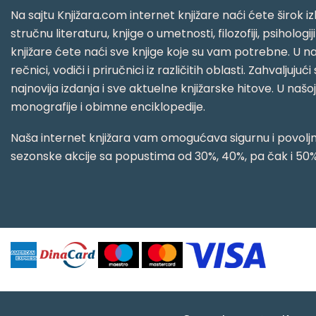
Na sajtu Knjižara.com internet knjižare naći ćete širok izb
stručnu literaturu, knjige o umetnosti, filozofiji, psihologij
knjižare ćete naći sve knjige koje su vam potrebne. U naš
rečnici, vodiči i priručnici iz različitih oblasti. Zahval
najnovija izdanja i sve aktuelne knjižarske hitove. U našo
monografije i obimne enciklopedije.
Naša internet knjižara vam omogućava sigurnu i povoljnu
sezonske akcije sa popustima od 30%, 40%, pa čak i 50%