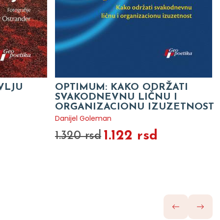
VLJU
OPTIMUM: KAKO ODRŽATI
SVAKODNEVNU LIČNU I
ORGANIZACIONU IZUZETNOST
Danijel Goleman
1.122 rsd
1.320 rsd