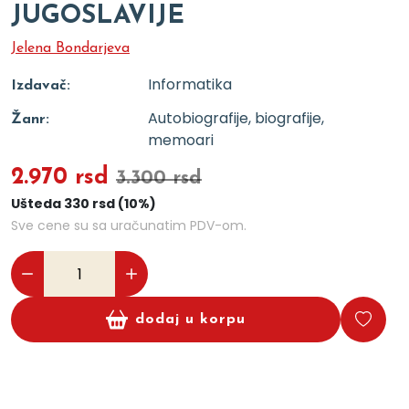
JUGOSLAVIJE
Jelena Bondarjeva
Informatika
Izdavač:
Autobiografije, biografije,
Žanr:
memoari
2.970 rsd
3.300 rsd
Ušteda 330 rsd (10%)
Sve cene su sa uračunatim PDV-om.
dodaj u korpu