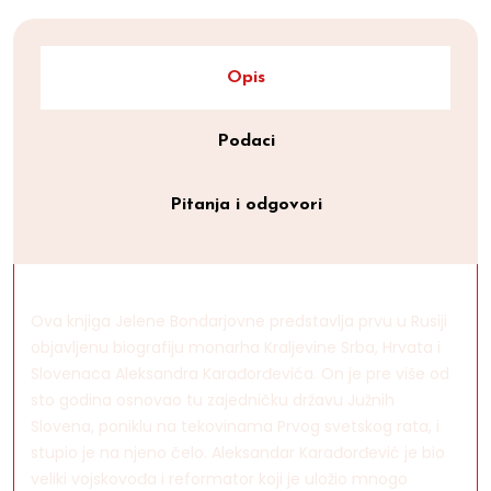
Opis
Podaci
Pitanja i odgovori
Ova knjiga Jelene Bondarjovne predstavlja prvu u Rusiji
objavljenu biografiju monarha Kraljevine Srba, Hrvata i
Slovenaca Aleksandra Karađorđevića. On je pre više od
sto godina osnovao tu zajedničku državu Južnih
Slovena, poniklu na tekovinama Prvog svetskog rata, i
stupio je na njeno čelo. Aleksandar Karađorđević je bio
veliki vojskovođa i reformator koji je uložio mnogo