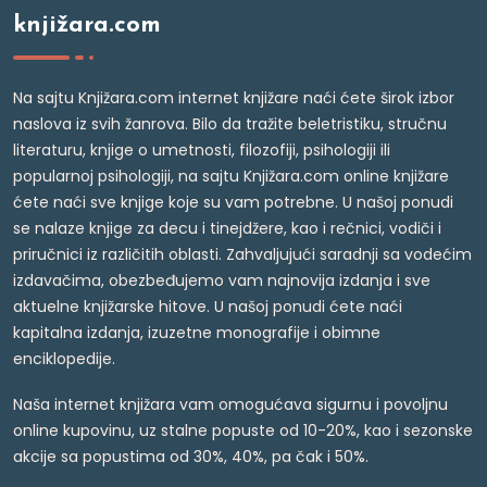
knjižara.com
Na sajtu Knjižara.com internet knjižare naći ćete širok izbor
naslova iz svih žanrova. Bilo da tražite beletristiku, stručnu
literaturu, knjige o umetnosti, filozofiji, psihologiji ili
popularnoj psihologiji, na sajtu Knjižara.com online knjižare
ćete naći sve knjige koje su vam potrebne. U našoj ponudi
se nalaze knjige za decu i tinejdžere, kao i rečnici, vodiči i
priručnici iz različitih oblasti. Zahvaljujući saradnji sa vodećim
izdavačima, obezbeđujemo vam najnovija izdanja i sve
aktuelne knjižarske hitove. U našoj ponudi ćete naći
kapitalna izdanja, izuzetne monografije i obimne
enciklopedije.
Naša internet knjižara vam omogućava sigurnu i povoljnu
online kupovinu, uz stalne popuste od 10-20%, kao i sezonske
akcije sa popustima od 30%, 40%, pa čak i 50%.