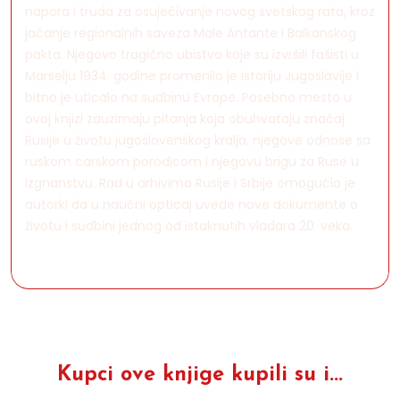
napora i truda za osujećivanje novog svetskog rata, kroz
jačanje regionalnih saveza Male Antante i Balkanskog
pakta. Njegovo tragično ubistvo koje su izvršili fašisti u
Marselju 1934. godine promenilo je istoriju Jugoslavije i
bitno je uticalo na sudbinu Evrope. Posebno mesto u
ovoj knjizi zauzimaju pitanja koja obuhvataju značaj
Rusije u životu jugoslovenskog kralja, njegove odnose sa
ruskom carskom porodicom i njegovu brigu za Ruse u
izgnanstvu. Rad u arhivima Rusije i Srbije omogućio je
autorki da u naučni opticaj uvede nove dokumente o
životu i sudbini jednog od istaknutih vladara 20. veka.
Kupci ove knjige kupili su i...