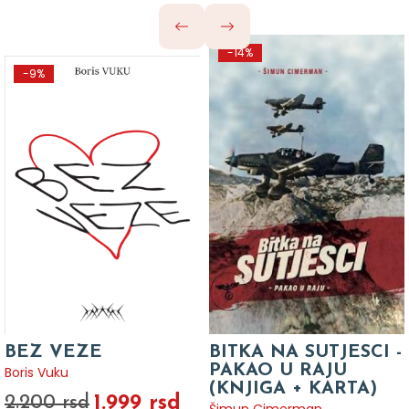
-14%
-9%
BEZ VEZE
BITKA NA SUTJESCI -
PAKAO U RAJU
Boris Vuku
(KNJIGA + KARTA)
1.999 rsd
2.200 rsd
Šimun Cimerman