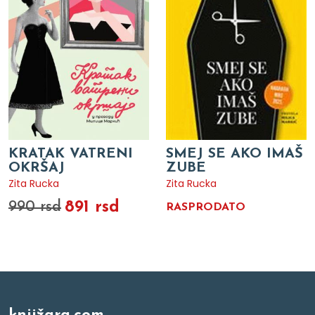
KRATAK VATRENI
SMEJ SE AKO IMAŠ
OKRŠAJ
ZUBE
Zita Rucka
Zita Rucka
891 rsd
990 rsd
RASPRODATO