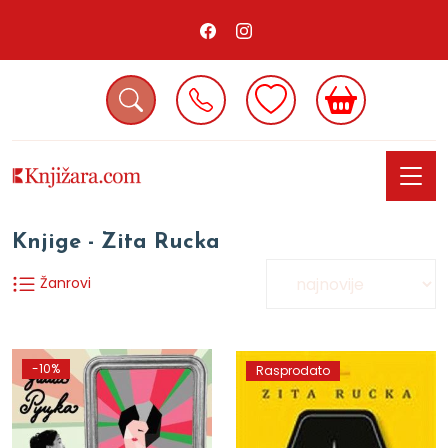
Knjige - Zita Rucka
Žanrovi
-10%
Rasprodato