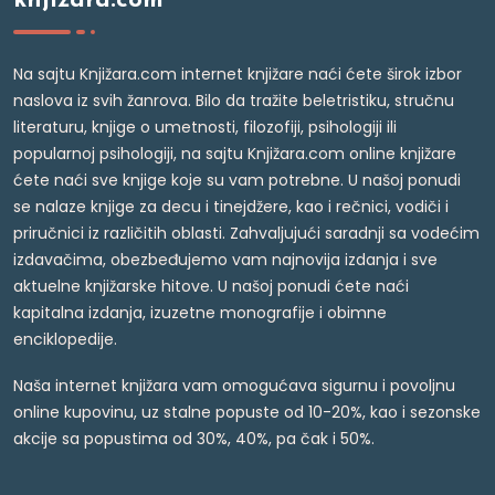
knjižara.com
Na sajtu Knjižara.com internet knjižare naći ćete širok izbor
naslova iz svih žanrova. Bilo da tražite beletristiku, stručnu
literaturu, knjige o umetnosti, filozofiji, psihologiji ili
popularnoj psihologiji, na sajtu Knjižara.com online knjižare
ćete naći sve knjige koje su vam potrebne. U našoj ponudi
se nalaze knjige za decu i tinejdžere, kao i rečnici, vodiči i
priručnici iz različitih oblasti. Zahvaljujući saradnji sa vodećim
izdavačima, obezbeđujemo vam najnovija izdanja i sve
aktuelne knjižarske hitove. U našoj ponudi ćete naći
kapitalna izdanja, izuzetne monografije i obimne
enciklopedije.
Naša internet knjižara vam omogućava sigurnu i povoljnu
online kupovinu, uz stalne popuste od 10-20%, kao i sezonske
akcije sa popustima od 30%, 40%, pa čak i 50%.