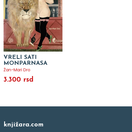
VRELI SATI
MONPARNASA
Žan-Mari Dro
3.300 rsd
knjižara.com