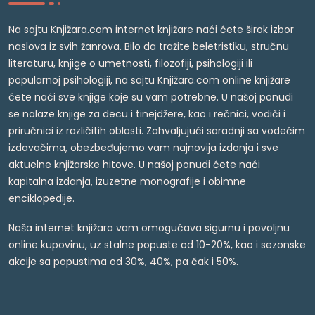
Na sajtu Knjižara.com internet knjižare naći ćete širok izbor
naslova iz svih žanrova. Bilo da tražite beletristiku, stručnu
literaturu, knjige o umetnosti, filozofiji, psihologiji ili
popularnoj psihologiji, na sajtu Knjižara.com online knjižare
ćete naći sve knjige koje su vam potrebne. U našoj ponudi
se nalaze knjige za decu i tinejdžere, kao i rečnici, vodiči i
priručnici iz različitih oblasti. Zahvaljujući saradnji sa vodećim
izdavačima, obezbeđujemo vam najnovija izdanja i sve
aktuelne knjižarske hitove. U našoj ponudi ćete naći
kapitalna izdanja, izuzetne monografije i obimne
enciklopedije.
Naša internet knjižara vam omogućava sigurnu i povoljnu
online kupovinu, uz stalne popuste od 10-20%, kao i sezonske
akcije sa popustima od 30%, 40%, pa čak i 50%.