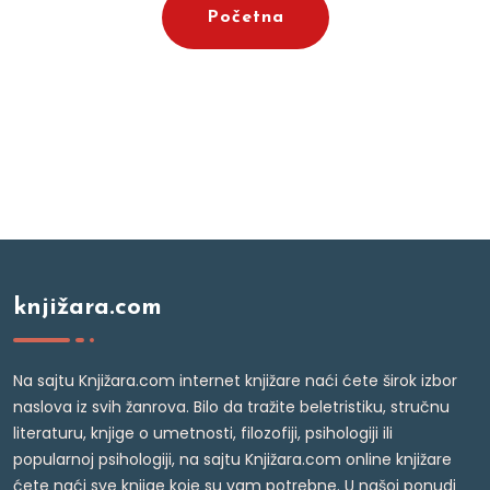
Početna
knjižara.com
Na sajtu Knjižara.com internet knjižare naći ćete širok izbor
naslova iz svih žanrova. Bilo da tražite beletristiku, stručnu
literaturu, knjige o umetnosti, filozofiji, psihologiji ili
popularnoj psihologiji, na sajtu Knjižara.com online knjižare
ćete naći sve knjige koje su vam potrebne. U našoj ponudi