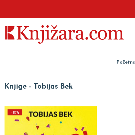
Početn
Knjige - Tobijas Bek
-10%