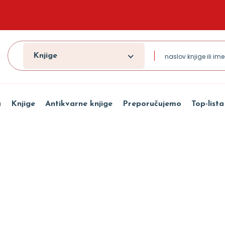
Knjige
a
Knjige
Antikvarne knjige
Preporučujemo
Top-lista