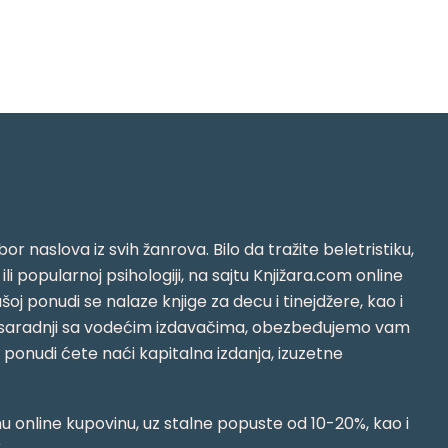
or naslova iz svih žanrova. Bilo da tražite beletristiku,
i ili popularnoj psihologiji, na sajtu Knjižara.com online
oj ponudi se nalaze knjige za decu i tinejdžere, kao i
jujući saradnji sa vodećim izdavačima, obezbeđujemo vam
j ponudi ćete naći kapitalna izdanja, izuzetne
 online kupovinu, uz stalne popuste od 10-20%, kao i