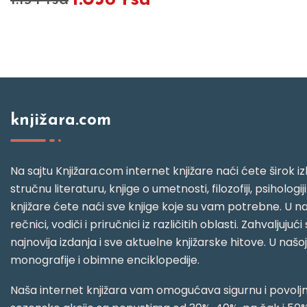
knjižara.com
Na sajtu Knjižara.com internet knjižare naći ćete širok izb
stručnu literaturu, knjige o umetnosti, filozofiji, psihologij
knjižare ćete naći sve knjige koje su vam potrebne. U naš
rečnici, vodiči i priručnici iz različitih oblasti. Zahval
najnovija izdanja i sve aktuelne knjižarske hitove. U našo
monografije i obimne enciklopedije.
Naša internet knjižara vam omogućava sigurnu i povoljnu