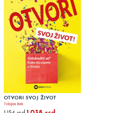
OTVORI SVOJ ŽIVOT
Tobijas Bek
1.038 rsd
1.154 rsd