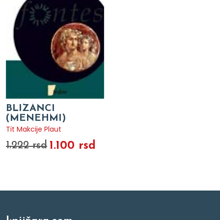
BLIZANCI
(MENEHMI)
Tit Makcije Plaut
1.100 rsd
1.222 rsd