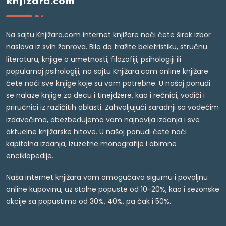
knjižara.com
Na sajtu Knjižara.com internet knjižare naći ćete širok izbor
naslova iz svih žanrova. Bilo da tražite beletristiku, stručnu
literaturu, knjige o umetnosti, filozofiji, psihologiji ili
popularnoj psihologiji, na sajtu Knjižara.com online knjižare
ćete naći sve knjige koje su vam potrebne. U našoj ponudi
se nalaze knjige za decu i tinejdžere, kao i rečnici, vodiči i
priručnici iz različitih oblasti. Zahvaljujući saradnji sa vodećim
izdavačima, obezbeđujemo vam najnovija izdanja i sve
aktuelne knjižarske hitove. U našoj ponudi ćete naći
kapitalna izdanja, izuzetne monografije i obimne
enciklopedije.
Naša internet knjižara vam omogućava sigurnu i povoljnu
online kupovinu, uz stalne popuste od 10-20%, kao i sezonske
akcije sa popustima od 30%, 40%, pa čak i 50%.