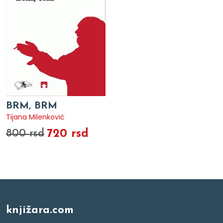
BRM, BRM
Tijana Milenković
720 rsd
800 rsd
knjižara.com