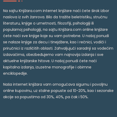
Na sajtu Knjižara.com internet knjižare naći ćete širok izbor
naslova iz svih žanrova. Bilo da tražite beletristiku, stručnu
literaturu, knjige o umetnosti, filozofiji, psihologiji ili
popularnoj psihologiji, na sajtu Knjižara.com online knjižare
ćete naći sve knjige koje su vam potrebne. U našoj ponudi
se nalaze knjige za decu i tinejdžere, kao i rečnici, vodiči i
priručnici iz različitih oblasti. Zahvaljujući saradnji sa vodećim
izdavačima, obezbeđujemo vam najnovija izdanja i sve
aktuelne knjižarske hitove. U našoj ponudi ćete naći
kapitalna izdanja, izuzetne monografije i obimne
enciklopedije.
Naša internet knjižara vam omogućava sigurnu i povoljnu
online kupovinu, uz stalne popuste od 10-20%, kao i sezonske
akcije sa popustima od 30%, 40%, pa čak i 50%.