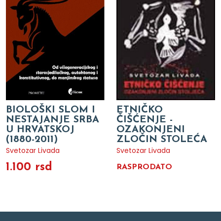
BIOLOŠKI SLOM I
ETNIČKO
NESTAJANJE SRBA
ČIŠĆENJE -
U HRVATSKOJ
OZAKONJENI
(1880-2011)
ZLOČIN STOLEĆA
Svetozar Livada
Svetozar Livada
1.100 rsd
RASPRODATO