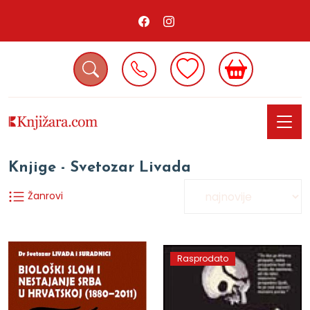
Knjige - Svetozar Livada
Žanrovi
Rasprodato