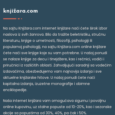
knjižara.com
Na sajtu Knjižara.com internet knjižare naći ćete širok izbor
naslova iz svih žanrova. Bilo da tražite beletristiku, stručnu
literaturu, knjige o umetnosti, filozofiji, psihologiji ili
popularnoj psihologiji, na sajtu Knjižara.com online knjižare
ćete naći sve knjige koje su vam potrebne. U našoj ponudi
se nalaze knjige za decu i tinejdžere, kao i rečnici, vodiči i
priručnici iz različitih oblasti. Zahvaljujući saradnji sa vodećim
izdavačima, obezbeđujemo vam najnovija izdanja i sve
aktuelne knjižarske hitove. U našoj ponudi ćete naći
kapitalna izdanja, izuzetne monografije i obimne
enciklopedije.
Naša internet knjižara vam omogućava sigurnu i povoljnu
online kupovinu, uz stalne popuste od 10-20%, kao i sezonske
akcije sa popustima od 30%, 40%, pa čak i 50%.