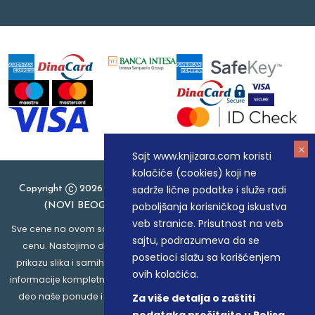
Sajt www.knjizara.com koristi
kolačiće (cookies) koji ne
sadrže lične podatke i služe radi
Copyright
2026 Knjizara.com - MAKART DOO BEOGRAD
poboljšanja korisničkog iskustva
(NOVI BEOGRAD), PIB: 105184104, MB: 20337524
veb stranice. Prisutnost na veb
Sve cene na ovom sajtu iskazane su u dinarima. PDV je uračunat u
sajtu, podrazumeva da se
cenu. Nastojimo da budemo što precizniji u opisu proizvoda,
posetioci slažu sa korišćenjem
prikazu slika i samih cena, ali ne možemo garantovati da su sve
ovih kolačića.
informacije kompletne i bez grešaka. Svi artikli prikazani na sajtu su
deo naše ponude i ne podrazumeva da su dostupni u svakom
Za više detalja o zaštiti
trenutku.