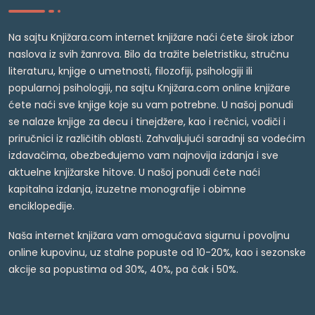
Na sajtu Knjižara.com internet knjižare naći ćete širok izbor
naslova iz svih žanrova. Bilo da tražite beletristiku, stručnu
literaturu, knjige o umetnosti, filozofiji, psihologiji ili
popularnoj psihologiji, na sajtu Knjižara.com online knjižare
ćete naći sve knjige koje su vam potrebne. U našoj ponudi
se nalaze knjige za decu i tinejdžere, kao i rečnici, vodiči i
priručnici iz različitih oblasti. Zahvaljujući saradnji sa vodećim
izdavačima, obezbeđujemo vam najnovija izdanja i sve
aktuelne knjižarske hitove. U našoj ponudi ćete naći
kapitalna izdanja, izuzetne monografije i obimne
enciklopedije.
Naša internet knjižara vam omogućava sigurnu i povoljnu
online kupovinu, uz stalne popuste od 10-20%, kao i sezonske
akcije sa popustima od 30%, 40%, pa čak i 50%.