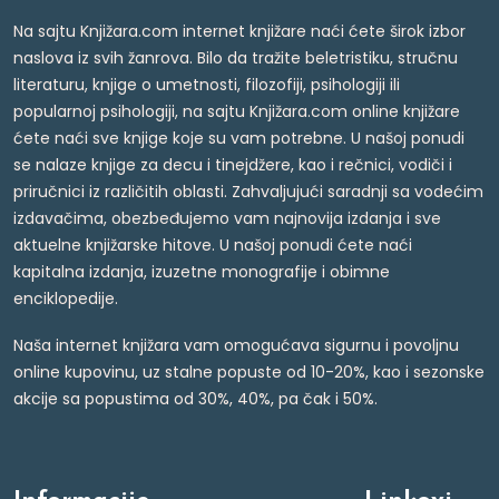
Na sajtu Knjižara.com internet knjižare naći ćete širok izbor
naslova iz svih žanrova. Bilo da tražite beletristiku, stručnu
literaturu, knjige o umetnosti, filozofiji, psihologiji ili
popularnoj psihologiji, na sajtu Knjižara.com online knjižare
ćete naći sve knjige koje su vam potrebne. U našoj ponudi
se nalaze knjige za decu i tinejdžere, kao i rečnici, vodiči i
priručnici iz različitih oblasti. Zahvaljujući saradnji sa vodećim
izdavačima, obezbeđujemo vam najnovija izdanja i sve
aktuelne knjižarske hitove. U našoj ponudi ćete naći
kapitalna izdanja, izuzetne monografije i obimne
enciklopedije.
Naša internet knjižara vam omogućava sigurnu i povoljnu
online kupovinu, uz stalne popuste od 10-20%, kao i sezonske
akcije sa popustima od 30%, 40%, pa čak i 50%.