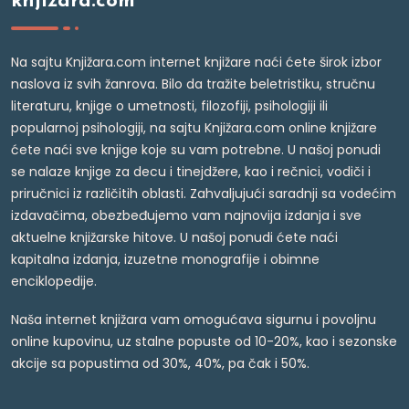
knjižara.com
Na sajtu Knjižara.com internet knjižare naći ćete širok izbor
naslova iz svih žanrova. Bilo da tražite beletristiku, stručnu
literaturu, knjige o umetnosti, filozofiji, psihologiji ili
popularnoj psihologiji, na sajtu Knjižara.com online knjižare
ćete naći sve knjige koje su vam potrebne. U našoj ponudi
se nalaze knjige za decu i tinejdžere, kao i rečnici, vodiči i
priručnici iz različitih oblasti. Zahvaljujući saradnji sa vodećim
izdavačima, obezbeđujemo vam najnovija izdanja i sve
aktuelne knjižarske hitove. U našoj ponudi ćete naći
kapitalna izdanja, izuzetne monografije i obimne
enciklopedije.
Naša internet knjižara vam omogućava sigurnu i povoljnu
online kupovinu, uz stalne popuste od 10-20%, kao i sezonske
akcije sa popustima od 30%, 40%, pa čak i 50%.