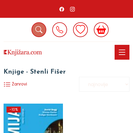
Knjige - Stenli Fišer
Žanrovi
-10%