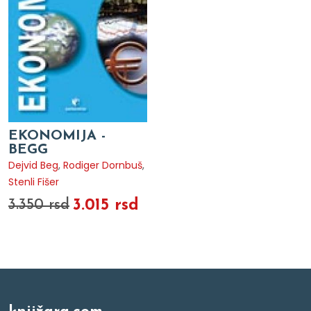
EKONOMIJA -
BEGG
Dejvid Beg
,
Rodiger Dornbuš
,
Stenli Fišer
3.015 rsd
3.350 rsd