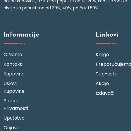
online kupovinu, uz stalne popuste od 10-20%, kao i sezonske
akcije sa popustima od 30%, 40%, pa čak i 50%.
Informacije
Linkovi
O Nama
Knjige
Kontakt
Preporučujem
Kupovina
Top-Lista
Uslovi
Akcije
Kupovine
Izdavači
Polisa
Privatnosti
Uputstvo
Odjava