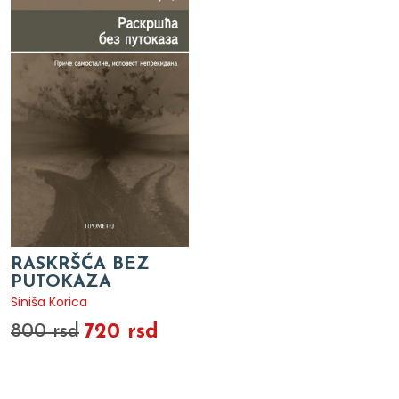
RASKRŠĆA BEZ
PUTOKAZA
Siniša Korica
720 rsd
800 rsd