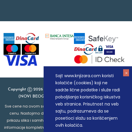
Sajt www.knjizara.com koristi
kolačiće (cookies) koji ne
sadrže lične podatke i služe radi
Copyright
2026 Knjizara.com - MAKART DOO BEOGRAD
poboljšanja korisničkog iskustva
(NOVI BEOGRAD), PIB: 105184104, MB: 20337524
veb stranice. Prisutnost na veb
Sve cene na ovom sajtu iskazane su u dinarima. PDV je uračunat u
sajtu, podrazumeva da se
cenu. Nastojimo da budemo što precizniji u opisu proizvoda,
posetioci slažu sa korišćenjem
prikazu slika i samih cena, ali ne možemo garantovati da su sve
ovih kolačića.
informacije kompletne i bez grešaka. Svi artikli prikazani na sajtu su