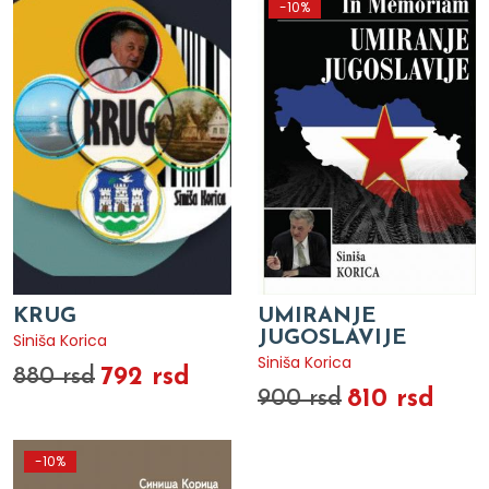
-10%
KRUG
UMIRANJE
JUGOSLAVIJE
Siniša Korica
Siniša Korica
792 rsd
880 rsd
810 rsd
900 rsd
-10%