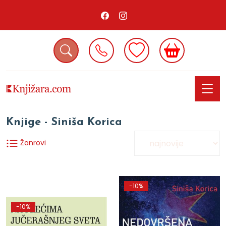
Knjige - Siniša Korica
Žanrovi
-10%
-10%