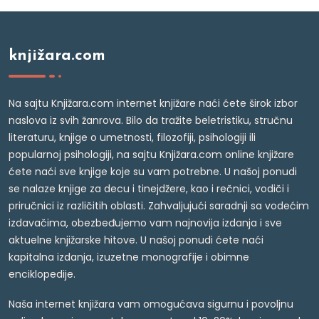
knjižara.com
Na sajtu Knjižara.com internet knjižare naći ćete širok izbor
naslova iz svih žanrova. Bilo da tražite beletristiku, stručnu
literaturu, knjige o umetnosti, filozofiji, psihologiji ili
popularnoj psihologiji, na sajtu Knjižara.com online knjižare
ćete naći sve knjige koje su vam potrebne. U našoj ponudi
se nalaze knjige za decu i tinejdžere, kao i rečnici, vodiči i
priručnici iz različitih oblasti. Zahvaljujući saradnji sa vodećim
izdavačima, obezbeđujemo vam najnovija izdanja i sve
aktuelne knjižarske hitove. U našoj ponudi ćete naći
kapitalna izdanja, izuzetne monografije i obimne
enciklopedije.
Naša internet knjižara vam omogućava sigurnu i povoljnu