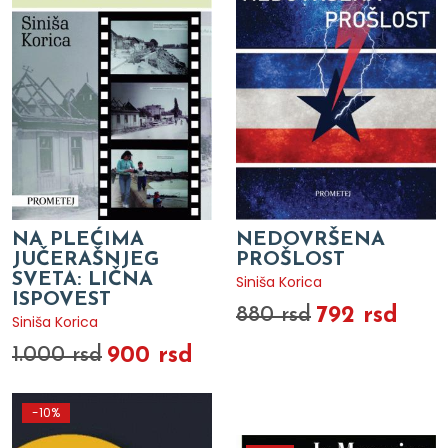
NA PLEĆIMA
NEDOVRŠENA
JUČERAŠNJEG
PROŠLOST
SVETA: LIČNA
Siniša Korica
ISPOVEST
792 rsd
880 rsd
Siniša Korica
900 rsd
1.000 rsd
-10%