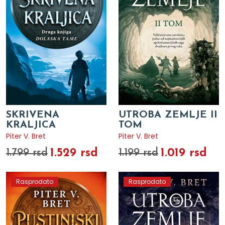
SKRIVENA
UTROBA ZEMLJE II
KRALJICA
TOM
Piter V. Bret
Piter V. Bret
1.529 rsd
1.019 rsd
1.799 rsd
1.199 rsd
Rasprodato
Rasprodato