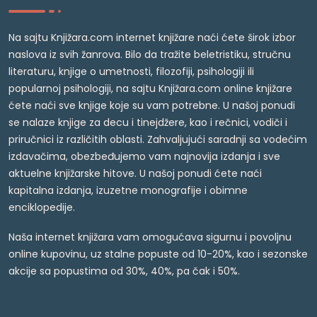
Na sajtu Knjižara.com internet knjižare naći ćete širok izbor
naslova iz svih žanrova. Bilo da tražite beletristiku, stručnu
literaturu, knjige o umetnosti, filozofiji, psihologiji ili
popularnoj psihologiji, na sajtu Knjižara.com online knjižare
ćete naći sve knjige koje su vam potrebne. U našoj ponudi
se nalaze knjige za decu i tinejdžere, kao i rečnici, vodiči i
priručnici iz različitih oblasti. Zahvaljujući saradnji sa vodećim
izdavačima, obezbeđujemo vam najnovija izdanja i sve
aktuelne knjižarske hitove. U našoj ponudi ćete naći
kapitalna izdanja, izuzetne monografije i obimne
enciklopedije.
Naša internet knjižara vam omogućava sigurnu i povoljnu
online kupovinu, uz stalne popuste od 10-20%, kao i sezonske
akcije sa popustima od 30%, 40%, pa čak i 50%.