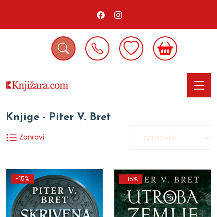
Knjige - Piter V. Bret
Žanrovi
-15%
-15%