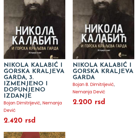
NIKOLA KALABIĆ I
NIKOLA KALABIĆ I
GORSKA KRALJEVA
GORSKA KRALJEVA
GARDA, 3.
GARDA
IZMENJENO I
Bojan B. Dimitrijević
,
DOPUNJENO
Nemanja Dević
IZDANJE
2.200 rsd
Bojan Dimitrijević
,
Nemanja
Dević
2.420 rsd