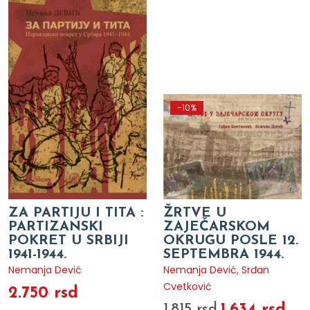
-10%
ZA PARTIJU I TITA :
ŽRTVE U
PARTIZANSKI
ZAJEČARSKOM
POKRET U SRBIJI
OKRUGU POSLE 12.
1941-1944.
SEPTEMBRA 1944.
Nemanja Dević
Nemanja Dević
,
Srđan
Cvetković
2.750 rsd
1.634 rsd
1.815 rsd