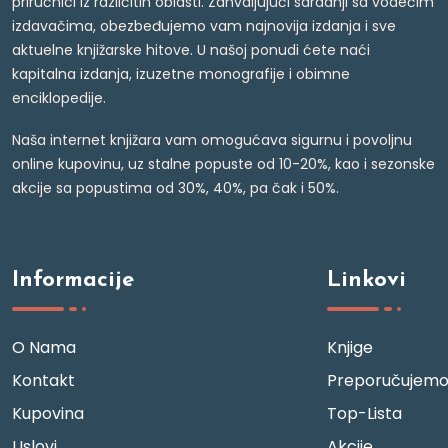
priručnici iz različitih oblasti. Zahvaljujući saradnji sa vodećim
izdavačima, obezbeđujemo vam najnovija izdanja i sve
aktuelne knjižarske hitove. U našoj ponudi ćete naći
kapitalna izdanja, izuzetne monografije i obimne
enciklopedije.
Naša internet knjižara vam omogućava sigurnu i povoljnu
online kupovinu, uz stalne popuste od 10-20%, kao i sezonske
akcije sa popustima od 30%, 40%, pa čak i 50%.
Informacije
Linkovi
O Nama
Knjige
Kontakt
Preporučujem
Kupovina
Top-Lista
Uslovi
Akcije