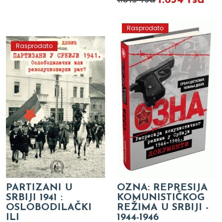
Rasprodato
Rasprodato
PARTIZANI U
OZNA: REPRESIJA
SRBIJI 1941 :
KOMUNISTIČKOG
OSLOBODILAČKI
REŽIMA U SRBIJI -
ILI
1944-1946