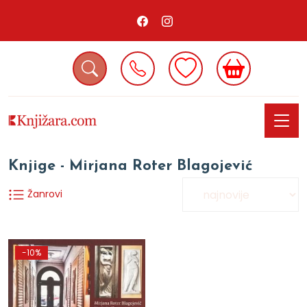
Knjige - Mirjana Roter Blagojević
Žanrovi
-10%