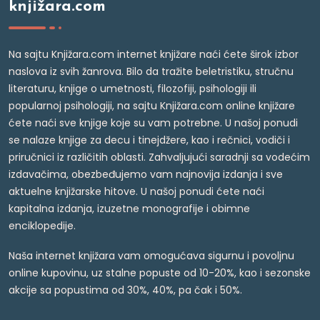
knjižara.com
Na sajtu Knjižara.com internet knjižare naći ćete širok izbor
naslova iz svih žanrova. Bilo da tražite beletristiku, stručnu
literaturu, knjige o umetnosti, filozofiji, psihologiji ili
popularnoj psihologiji, na sajtu Knjižara.com online knjižare
ćete naći sve knjige koje su vam potrebne. U našoj ponudi
se nalaze knjige za decu i tinejdžere, kao i rečnici, vodiči i
priručnici iz različitih oblasti. Zahvaljujući saradnji sa vodećim
izdavačima, obezbeđujemo vam najnovija izdanja i sve
aktuelne knjižarske hitove. U našoj ponudi ćete naći
kapitalna izdanja, izuzetne monografije i obimne
enciklopedije.
Naša internet knjižara vam omogućava sigurnu i povoljnu
online kupovinu, uz stalne popuste od 10-20%, kao i sezonske
akcije sa popustima od 30%, 40%, pa čak i 50%.