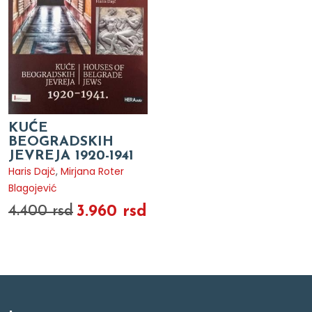
KUĆE
BEOGRADSKIH
JEVREJA 1920-1941
Haris Dajč
,
Mirjana Roter
Blagojević
3.960 rsd
4.400 rsd