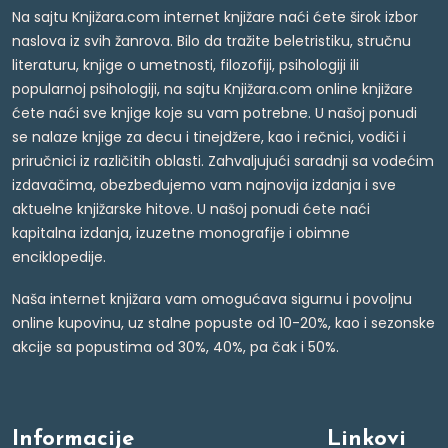
Na sajtu Knjižara.com internet knjižare naći ćete širok izbor
naslova iz svih žanrova. Bilo da tražite beletristiku, stručnu
literaturu, knjige o umetnosti, filozofiji, psihologiji ili
popularnoj psihologiji, na sajtu Knjižara.com online knjižare
ćete naći sve knjige koje su vam potrebne. U našoj ponudi
se nalaze knjige za decu i tinejdžere, kao i rečnici, vodiči i
priručnici iz različitih oblasti. Zahvaljujući saradnji sa vodećim
izdavačima, obezbeđujemo vam najnovija izdanja i sve
aktuelne knjižarske hitove. U našoj ponudi ćete naći
kapitalna izdanja, izuzetne monografije i obimne
enciklopedije.
Naša internet knjižara vam omogućava sigurnu i povoljnu
online kupovinu, uz stalne popuste od 10-20%, kao i sezonske
akcije sa popustima od 30%, 40%, pa čak i 50%.
Informacije
Linkovi