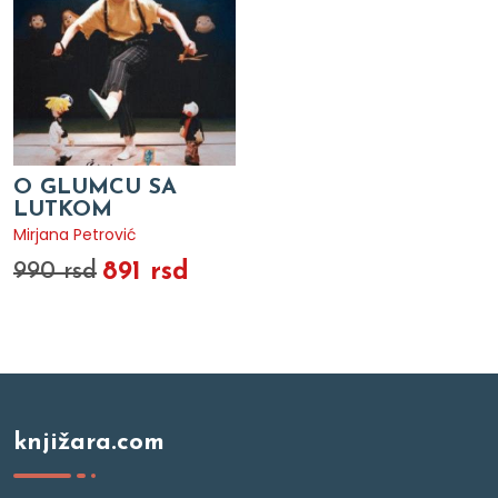
O GLUMCU SA
LUTKOM
Mirjana Petrović
891 rsd
990 rsd
knjižara.com