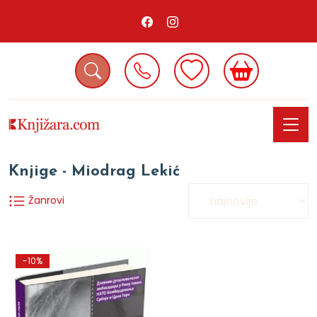
Knjige - Miodrag Lekić
Žanrovi
-10%