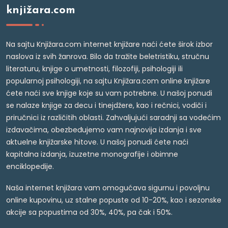
knjižara.com
Na sajtu Knjižara.com internet knjižare naći ćete širok izbor
naslova iz svih žanrova. Bilo da tražite beletristiku, stručnu
literaturu, knjige o umetnosti, filozofiji, psihologiji ili
popularnoj psihologiji, na sajtu Knjižara.com online knjižare
ćete naći sve knjige koje su vam potrebne. U našoj ponudi
se nalaze knjige za decu i tinejdžere, kao i rečnici, vodiči i
priručnici iz različitih oblasti. Zahvaljujući saradnji sa vodećim
izdavačima, obezbeđujemo vam najnovija izdanja i sve
aktuelne knjižarske hitove. U našoj ponudi ćete naći
kapitalna izdanja, izuzetne monografije i obimne
enciklopedije.
Naša internet knjižara vam omogućava sigurnu i povoljnu
online kupovinu, uz stalne popuste od 10-20%, kao i sezonske
akcije sa popustima od 30%, 40%, pa čak i 50%.