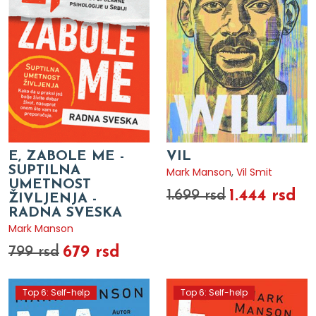
E, ZABOLE ME -
VIL
SUPTILNA
Mark Manson
,
Vil Smit
UMETNOST
1.444 rsd
1.699 rsd
ŽIVLJENJA -
RADNA SVESKA
Mark Manson
679 rsd
799 rsd
Top 6: Self-help
Top 6: Self-help