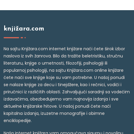
knjižara.com
Na sajtu Knjižara.com internet knjižare naći ćete širok izbor
naslova iz svih žanrova. Bilo da tražite beletristiku, stručnu
literaturu, knjige o umetnosti, filozofiji, psihologiji ili
popularnoj psihologiji, na sajtu Knjižara.com online knjižare
ćete naći sve knjige koje su vam potrebne. U našoj ponudi
se nalaze knjige za decu i tinejdžere, kao i rečnici, vodiči i
priručnici iz različitih oblasti. Zahvaljujući saradnji sa vodećim
izdavačima, obezbeđujemo vam najnovija izdanja i sve
aktuelne knjižarske hitove. U našoj ponudi ćete naći
kapitalna izdanja, izuzetne monografije i obimne
enciklopedije.
Naša internet knjižara vam omogućava sigurnu i povoljnu