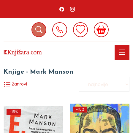
Knjige - Mark Manson
Žanrovi
-15%
-15%