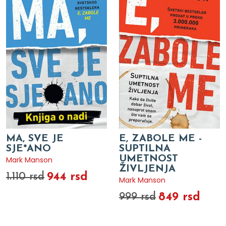
MA, SVE JE
E, ZABOLE ME -
SJE*ANO
SUPTILNA
UMETNOST
Mark Manson
ŽIVLJENJA
944 rsd
1.110 rsd
Mark Manson
849 rsd
999 rsd