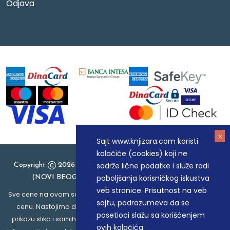
Odjava
Sajt www.knjizara.com koristi
kolačiće (cookies) koji ne
sadrže lične podatke i služe radi
Copyright
2026 Knjizara.com - MAKART DOO BEOGRAD
poboljšanja korisničkog iskustva
(NOVI BEOGRAD), PIB: 105184104, MB: 20337524
veb stranice. Prisutnost na veb
Sve cene na ovom sajtu iskazane su u dinarima. PDV je uračunat u
sajtu, podrazumeva da se
cenu. Nastojimo da budemo što precizniji u opisu proizvoda,
posetioci slažu sa korišćenjem
prikazu slika i samih cena, ali ne možemo garantovati da su sve
ovih kolačića.