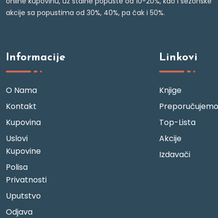
online kupovinu, uz stalne popuste od 10-20%, kao i sezonske
akcije sa popustima od 30%, 40%, pa čak i 50%.
Informacije
Linkovi
O Nama
Knjige
Kontakt
Preporučujem
Kupovina
Top-Lista
Uslovi
Akcije
Kupovine
Izdavači
Polisa
Privatnosti
Uputstvo
Odjava