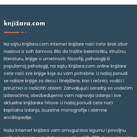
knjižara.com
Na sajtu Knjižara.com internet knjižare naći ćete širok izbor
naslova iz svih žanrova. Bilo da tražite beletristiku, stručnu
literaturu, knjige o umetnosti, filozofiji, psihologiji ili
popularnoj psihologiji, na sajtu Knjižara.com online knjižare
ćete naći sve knjige koje su vam potrebne. U našoj ponudi
se nalaze knjige za decu i tinejdžere, kao i rečnici, vodiči i
priručnici iz različitih oblasti. Zahvaljujući saradnji sa vodećim
izdavačima, obezbeđujemo vam najnovija izdanja i sve
aktuelne knjižarske hitove. U našoj ponudi ćete naći
kapitalna izdanja, izuzetne monografije i obimne
enciklopedije.
Naša internet knjižara vam omogućava sigurnu i povoljnu