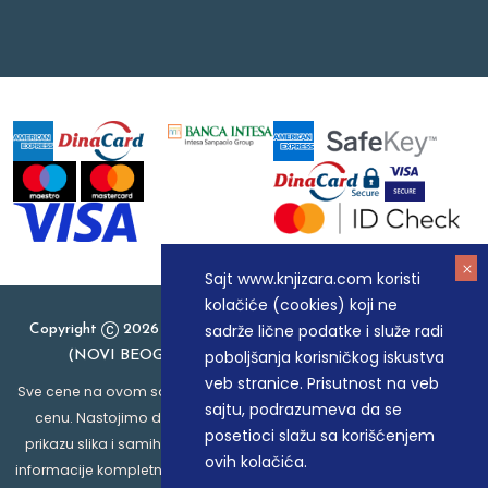
Sajt www.knjizara.com koristi
kolačiće (cookies) koji ne
sadrže lične podatke i služe radi
Copyright
2026 Knjizara.com - MAKART DOO BEOGRAD
poboljšanja korisničkog iskustva
(NOVI BEOGRAD), PIB: 105184104, MB: 20337524
veb stranice. Prisutnost na veb
Sve cene na ovom sajtu iskazane su u dinarima. PDV je uračunat u
sajtu, podrazumeva da se
cenu. Nastojimo da budemo što precizniji u opisu proizvoda,
posetioci slažu sa korišćenjem
prikazu slika i samih cena, ali ne možemo garantovati da su sve
ovih kolačića.
informacije kompletne i bez grešaka. Svi artikli prikazani na sajtu su