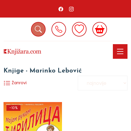
Knjige - Marinko Lebović
Žanrovi
-10%