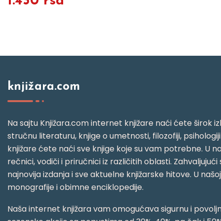
1.430 rsd
knjižara.com
Na sajtu Knjižara.com internet knjižare naći ćete širok izb
stručnu literaturu, knjige o umetnosti, filozofiji, psihologij
knjižare ćete naći sve knjige koje su vam potrebne. U naš
rečnici, vodiči i priručnici iz različitih oblasti. Zahval
najnovija izdanja i sve aktuelne knjižarske hitove. U našo
monografije i obimne enciklopedije.
Naša internet knjižara vam omogućava sigurnu i povoljnu