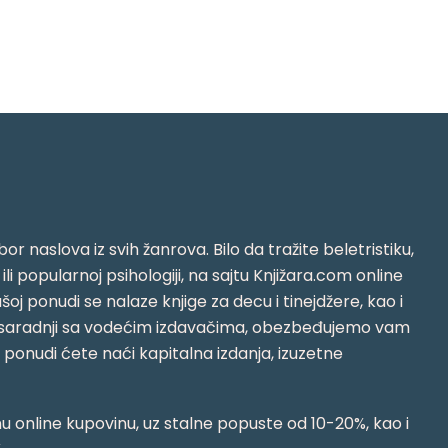
or naslova iz svih žanrova. Bilo da tražite beletristiku,
i ili popularnoj psihologiji, na sajtu Knjižara.com online
oj ponudi se nalaze knjige za decu i tinejdžere, kao i
jujući saradnji sa vodećim izdavačima, obezbeđujemo vam
j ponudi ćete naći kapitalna izdanja, izuzetne
 online kupovinu, uz stalne popuste od 10-20%, kao i