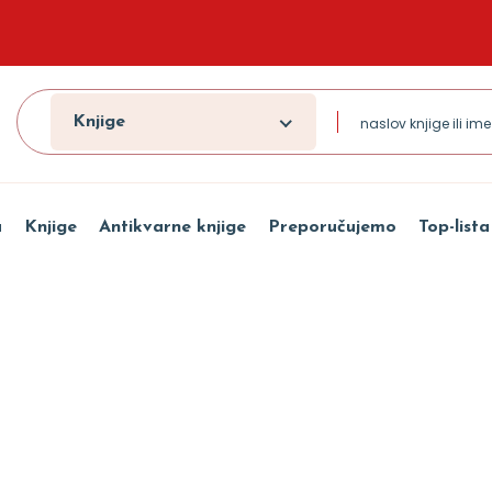
Knjige
a
Knjige
Antikvarne knjige
Preporučujemo
Top-lista