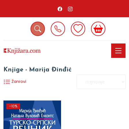
Knjige - Marija Đinđić
Žanrovi
-10%