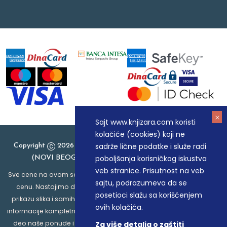
Sajt www.knjizara.com koristi
kolačiće (cookies) koji ne
sadrže lične podatke i služe radi
Copyright
2026 Knjizara.com - MAKART DOO BEOGRAD
poboljšanja korisničkog iskustva
(NOVI BEOGRAD), PIB: 105184104, MB: 20337524
veb stranice. Prisutnost na veb
Sve cene na ovom sajtu iskazane su u dinarima. PDV je uračunat u
sajtu, podrazumeva da se
cenu. Nastojimo da budemo što precizniji u opisu proizvoda,
posetioci slažu sa korišćenjem
prikazu slika i samih cena, ali ne možemo garantovati da su sve
ovih kolačića.
informacije kompletne i bez grešaka. Svi artikli prikazani na sajtu su
deo naše ponude i ne podrazumeva da su dostupni u svakom
Za više detalja o zaštiti