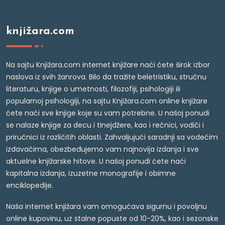
knjižara.com
Na sajtu Knjižara.com internet knjižare naći ćete širok izbor
naslova iz svih žanrova. Bilo da tražite beletristiku, stručnu
literaturu, knjige o umetnosti, filozofiji, psihologiji ili
popularnoj psihologiji, na sajtu Knjižara.com online knjižare
ćete naći sve knjige koje su vam potrebne. U našoj ponudi
se nalaze knjige za decu i tinejdžere, kao i rečnici, vodiči i
priručnici iz različitih oblasti. Zahvaljujući saradnji sa vodećim
izdavačima, obezbeđujemo vam najnovija izdanja i sve
aktuelne knjižarske hitove. U našoj ponudi ćete naći
kapitalna izdanja, izuzetne monografije i obimne
enciklopedije.
Naša internet knjižara vam omogućava sigurnu i povoljnu
online kupovinu, uz stalne popuste od 10-20%, kao i sezonske