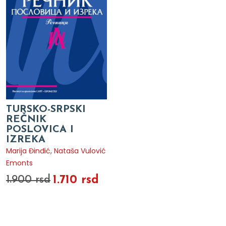
TURSKO-SRPSKI
REČNIK
POSLOVICA I
IZREKA
Marija Đinđić
,
Nataša Vulović
Emonts
1.710 rsd
1.900 rsd