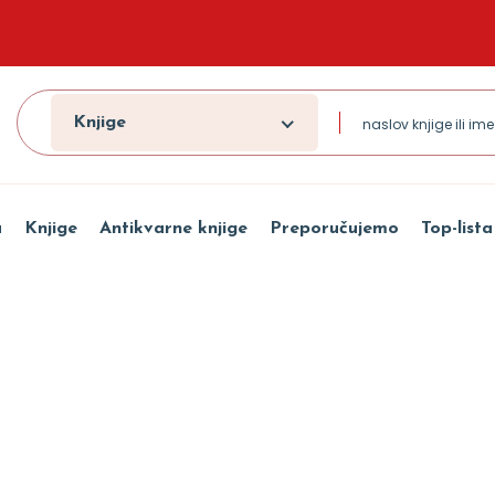
Knjige
a
Knjige
Antikvarne knjige
Preporučujemo
Top-lista