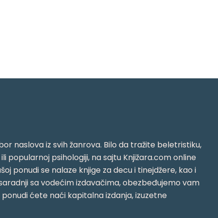
or naslova iz svih žanrova. Bilo da tražite beletristiku,
i ili popularnoj psihologiji, na sajtu Knjižara.com online
oj ponudi se nalaze knjige za decu i tinejdžere, kao i
jujući saradnji sa vodećim izdavačima, obezbeđujemo vam
j ponudi ćete naći kapitalna izdanja, izuzetne