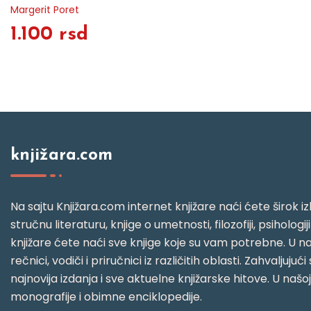
Margerit Poret
1.100 rsd
knjižara.com
Na sajtu Knjižara.com internet knjižare naći ćete širok izb
stručnu literaturu, knjige o umetnosti, filozofiji, psihologij
knjižare ćete naći sve knjige koje su vam potrebne. U naš
rečnici, vodiči i priručnici iz različitih oblasti. Zahval
najnovija izdanja i sve aktuelne knjižarske hitove. U našo
monografije i obimne enciklopedije.