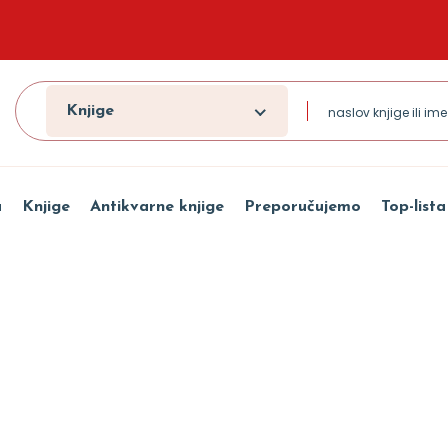
Knjige
a
Knjige
Antikvarne knjige
Preporučujemo
Top-lista