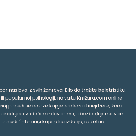
or naslova iz svih žanrova. Bilo da tražite beletristiku,
i ili popularnoj psihologiji, na sajtu Knjižara.com online
oj ponudi se nalaze knjige za decu i tinejdžere, kao i
jujući saradnji sa vodećim izdavačima, obezbeđujemo vam
j ponudi ćete naći kapitalna izdanja, izuzetne