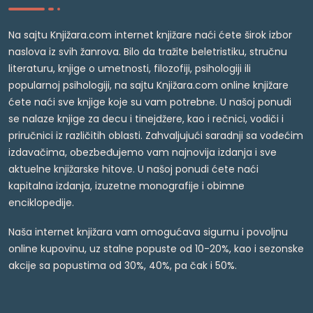
Na sajtu Knjižara.com internet knjižare naći ćete širok izbor
naslova iz svih žanrova. Bilo da tražite beletristiku, stručnu
literaturu, knjige o umetnosti, filozofiji, psihologiji ili
popularnoj psihologiji, na sajtu Knjižara.com online knjižare
ćete naći sve knjige koje su vam potrebne. U našoj ponudi
se nalaze knjige za decu i tinejdžere, kao i rečnici, vodiči i
priručnici iz različitih oblasti. Zahvaljujući saradnji sa vodećim
izdavačima, obezbeđujemo vam najnovija izdanja i sve
aktuelne knjižarske hitove. U našoj ponudi ćete naći
kapitalna izdanja, izuzetne monografije i obimne
enciklopedije.
Naša internet knjižara vam omogućava sigurnu i povoljnu
online kupovinu, uz stalne popuste od 10-20%, kao i sezonske
akcije sa popustima od 30%, 40%, pa čak i 50%.