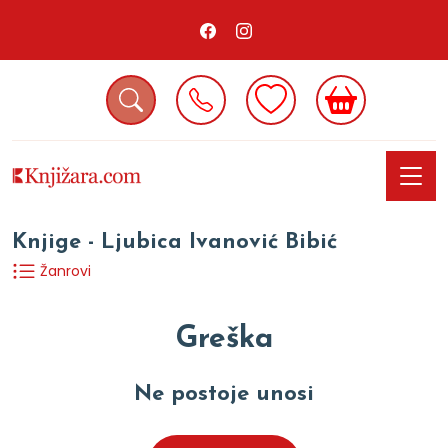
Knjige - Ljubica Ivanović Bibić
Žanrovi
Greška
Ne postoje unosi