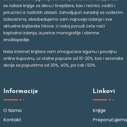
se nalaze knjige za decu i tinejdžere, kao i rečnici, vodiči i
priručnici iz različitih oblasti. Zahvaljujući saradnji sa vodećim
izdavačima, obezbeđujemo vam najnovija izdanja i sve
aktuelne knjižarske hitove. U našoj ponudi ćete naći
kapitalna izdanja, izuzetne monografije i obimne
enciklopedije.
Naša internet knjižara vam omogućava sigurnu i povoljnu
online kupovinu, uz stalne popuste od 10-20%, kao i sezonske
akcije sa popustima od 30%, 40%, pa čak i 50%.
Informacije
Linkovi
O Nama
Knjige
Kontakt
Preporučujem