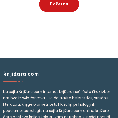
Početna
knjižara.com
Na sajtu Knjižara.com internet knjižare naći ćete širok izbor
naslova iz svih žanrova. Bilo da tražite beletristiku, stručnu
literaturu, knjige o umetnosti, filozofiji, psihologiji ili
popularnoj psihologiji, na sajtu Knjižara.com online knjižare
ćete naći sve knjige koje su vam potrebne. U našoj ponudi