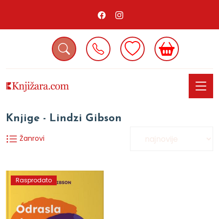
Knjige - Lindzi Gibson
Žanrovi
Rasprodato