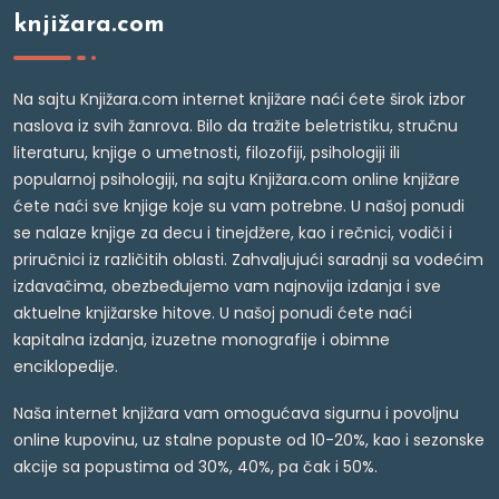
knjižara.com
Na sajtu Knjižara.com internet knjižare naći ćete širok izbor
naslova iz svih žanrova. Bilo da tražite beletristiku, stručnu
literaturu, knjige o umetnosti, filozofiji, psihologiji ili
popularnoj psihologiji, na sajtu Knjižara.com online knjižare
ćete naći sve knjige koje su vam potrebne. U našoj ponudi
se nalaze knjige za decu i tinejdžere, kao i rečnici, vodiči i
priručnici iz različitih oblasti. Zahvaljujući saradnji sa vodećim
izdavačima, obezbeđujemo vam najnovija izdanja i sve
aktuelne knjižarske hitove. U našoj ponudi ćete naći
kapitalna izdanja, izuzetne monografije i obimne
enciklopedije.
Naša internet knjižara vam omogućava sigurnu i povoljnu
online kupovinu, uz stalne popuste od 10-20%, kao i sezonske
akcije sa popustima od 30%, 40%, pa čak i 50%.