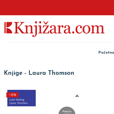
Početn
Knjige - Laura Thomson
-10%