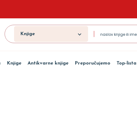
Knjige
a
Knjige
Antikvarne knjige
Preporučujemo
Top-lista