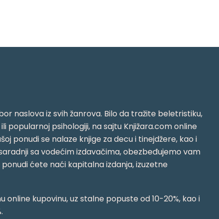
or naslova iz svih žanrova. Bilo da tražite beletristiku,
i ili popularnoj psihologiji, na sajtu Knjižara.com online
oj ponudi se nalaze knjige za decu i tinejdžere, kao i
jujući saradnji sa vodećim izdavačima, obezbeđujemo vam
j ponudi ćete naći kapitalna izdanja, izuzetne
 online kupovinu, uz stalne popuste od 10-20%, kao i
.