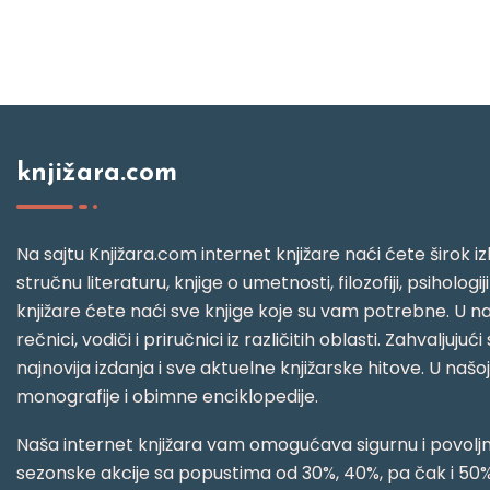
knjižara.com
Na sajtu Knjižara.com internet knjižare naći ćete širok izb
stručnu literaturu, knjige o umetnosti, filozofiji, psihologij
knjižare ćete naći sve knjige koje su vam potrebne. U naš
rečnici, vodiči i priručnici iz različitih oblasti. Zahval
najnovija izdanja i sve aktuelne knjižarske hitove. U našo
monografije i obimne enciklopedije.
Naša internet knjižara vam omogućava sigurnu i povoljnu
sezonske akcije sa popustima od 30%, 40%, pa čak i 50%